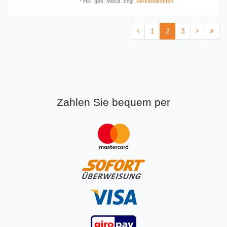
*
inkl. ges. MwSt.
zzgl.
Versandkosten
1
2
3
Zahlen Sie bequem per