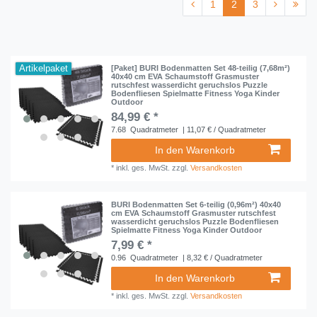
1
2
3
Artikelpaket
[Paket] BURI Bodenmatten Set 48-teilig (7,68m²)
40x40 cm EVA Schaumstoff Grasmuster
rutschfest wasserdicht geruchslos Puzzle
Bodenfliesen Spielmatte Fitness Yoga Kinder
Outdoor
84,99 € *
7.68
Quadratmeter
| 11,07 € / Quadratmeter
In den Warenkorb
*
inkl. ges. MwSt.
zzgl.
Versandkosten
BURI Bodenmatten Set 6-teilig (0,96m²) 40x40
cm EVA Schaumstoff Grasmuster rutschfest
wasserdicht geruchslos Puzzle Bodenfliesen
Spielmatte Fitness Yoga Kinder Outdoor
7,99 € *
0.96
Quadratmeter
| 8,32 € / Quadratmeter
In den Warenkorb
*
inkl. ges. MwSt.
zzgl.
Versandkosten