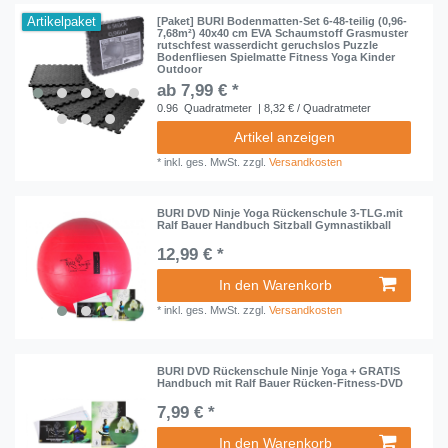
Artikelpaket
[Paket] BURI Bodenmatten-Set 6-48-teilig (0,96-
7,68m²) 40x40 cm EVA Schaumstoff Grasmuster
rutschfest wasserdicht geruchslos Puzzle
Bodenfliesen Spielmatte Fitness Yoga Kinder
Outdoor
ab 7,99 € *
0.96
Quadratmeter
| 8,32 € / Quadratmeter
Artikel anzeigen
*
inkl. ges. MwSt.
zzgl.
Versandkosten
BURI DVD Ninje Yoga Rückenschule 3-TLG.mit
Ralf Bauer Handbuch Sitzball Gymnastikball
12,99 € *
In den Warenkorb
*
inkl. ges. MwSt.
zzgl.
Versandkosten
BURI DVD Rückenschule Ninje Yoga + GRATIS
Handbuch mit Ralf Bauer Rücken-Fitness-DVD
7,99 € *
In den Warenkorb