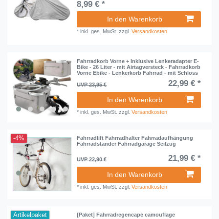
8,99 € *
In den Warenkorb
*
inkl. ges. MwSt.
zzgl.
Versandkosten
Fahrradkorb Vorne + Inklusive Lenkeradapter E-
Bike - 26 Liter - mit Airtagversteck - Fahrradkorb
Vorne Ebike - Lenkerkorb Fahrrad - mit Schloss
22,99 € *
UVP 23,95 €
In den Warenkorb
*
inkl. ges. MwSt.
zzgl.
Versandkosten
-4%
Fahrradlift Fahrradhalter Fahrradaufhängung
Fahrradständer Fahrradgarage Seilzug
21,99 € *
UVP 22,90 €
In den Warenkorb
*
inkl. ges. MwSt.
zzgl.
Versandkosten
Artikelpaket
[Paket] Fahrradregencape camouflage