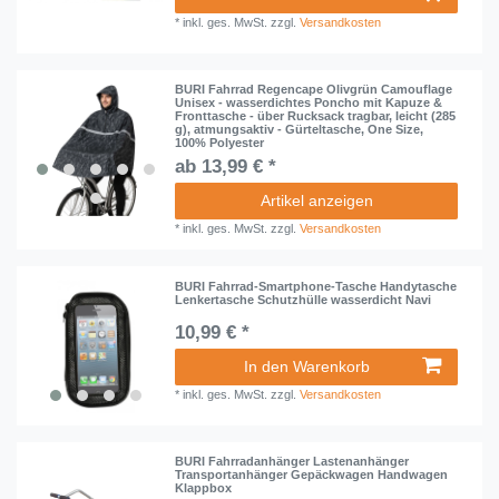
*
inkl. ges. MwSt.
zzgl.
Versandkosten
BURI Fahrrad Regencape Olivgrün Camouflage
Unisex - wasserdichtes Poncho mit Kapuze &
Fronttasche - über Rucksack tragbar, leicht (285
g), atmungsaktiv - Gürteltasche, One Size,
100% Polyester
ab 13,99 € *
Artikel anzeigen
*
inkl. ges. MwSt.
zzgl.
Versandkosten
BURI Fahrrad-Smartphone-Tasche Handytasche
Lenkertasche Schutzhülle wasserdicht Navi
10,99 € *
In den Warenkorb
*
inkl. ges. MwSt.
zzgl.
Versandkosten
BURI Fahrradanhänger Lastenanhänger
Transportanhänger Gepäckwagen Handwagen
Klappbox