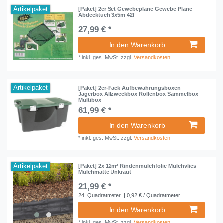
Artikelpaket
[Paket] 2er Set Gewebeplane Gewebe Plane
Abdecktuch 3x5m 42f
27,99 € *
In den Warenkorb
*
inkl. ges. MwSt.
zzgl.
Versandkosten
Artikelpaket
[Paket] 2er-Pack Aufbewahrungsboxen
Jägerbox Allzweckbox Rollenbox Sammelbox
Multibox
61,99 € *
In den Warenkorb
*
inkl. ges. MwSt.
zzgl.
Versandkosten
Artikelpaket
[Paket] 2x 12m² Rindenmulchfolie Mulchvlies
Mulchmatte Unkraut
21,99 € *
24
Quadratmeter
| 0,92 € / Quadratmeter
In den Warenkorb
*
inkl. ges. MwSt.
zzgl.
Versandkosten