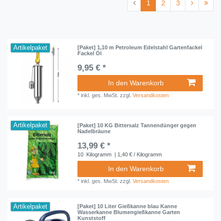
1
2
3
Artikelpaket
[Paket] 1,10 m Petroleum Edelstahl Gartenfackel
Fackel Öl
9,95 € *
In den Warenkorb
*
inkl. ges. MwSt.
zzgl.
Versandkosten
Artikelpaket
[Paket] 10 KG Bittersalz Tannendünger gegen
Nadelbräune
13,99 € *
10
Kilogramm
| 1,40 € / Kilogramm
In den Warenkorb
*
inkl. ges. MwSt.
zzgl.
Versandkosten
Artikelpaket
[Paket] 10 Liter Gießkanne blau Kanne
Wasserkanne Blumengießkanne Garten
Kunststoff