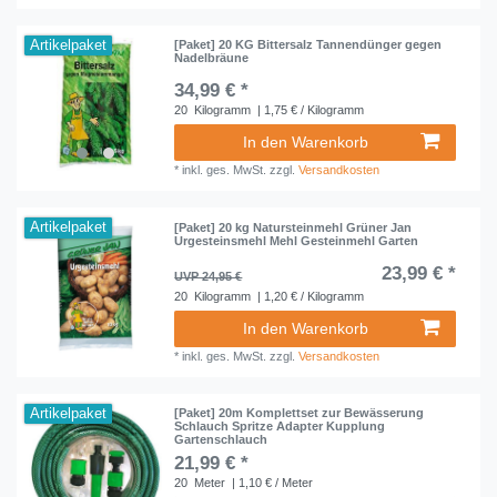
Artikelpaket
[Paket] 20 KG Bittersalz Tannendünger gegen
Nadelbräune
34,99 € *
20
Kilogramm
| 1,75 € / Kilogramm
In den Warenkorb
*
inkl. ges. MwSt.
zzgl.
Versandkosten
Artikelpaket
[Paket] 20 kg Natursteinmehl Grüner Jan
Urgesteinsmehl Mehl Gesteinmehl Garten
23,99 € *
UVP 24,95 €
20
Kilogramm
| 1,20 € / Kilogramm
In den Warenkorb
*
inkl. ges. MwSt.
zzgl.
Versandkosten
Artikelpaket
[Paket] 20m Komplettset zur Bewässerung
Schlauch Spritze Adapter Kupplung
Gartenschlauch
21,99 € *
20
Meter
| 1,10 € / Meter