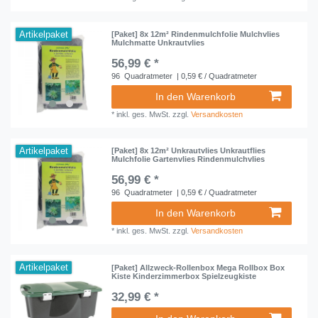
Artikelpaket
[Paket] 8x 12m² Rindenmulchfolie Mulchvlies
Mulchmatte Unkrautvlies
56,99 € *
96
Quadratmeter
| 0,59 € / Quadratmeter
In den Warenkorb
*
inkl. ges. MwSt.
zzgl.
Versandkosten
Artikelpaket
[Paket] 8x 12m² Unkrautvlies Unkrautflies
Mulchfolie Gartenvlies Rindenmulchvlies
56,99 € *
96
Quadratmeter
| 0,59 € / Quadratmeter
In den Warenkorb
*
inkl. ges. MwSt.
zzgl.
Versandkosten
Artikelpaket
[Paket] Allzweck-Rollenbox Mega Rollbox Box
Kiste Kinderzimmerbox Spielzeugkiste
32,99 € *