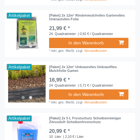
Artikelpaket
[Paket] 2x 12m² Rindenmulchvlies Gartenvlies
Unkrautvlies Folie
21,99 € *
24
Quadratmeter
| 0,92 € / Quadratmeter
In den Warenkorb
*
inkl. ges. MwSt.
zzgl.
Versandkosten
Artikelpaket
[Paket] 2x 12m² Unkrautvlies Unkrautflies
Mulchfolie Garten
16,99 € *
24
Quadratmeter
| 0,71 € / Quadratmeter
In den Warenkorb
*
inkl. ges. MwSt.
zzgl.
Versandkosten
Artikelpaket
[Paket] 2x 5 L Frostschutz Scheibenreiniger
Zitrusduft Scheibenfrostschutz
20,99 € *
10
Liter
| 2,10 € / Liter