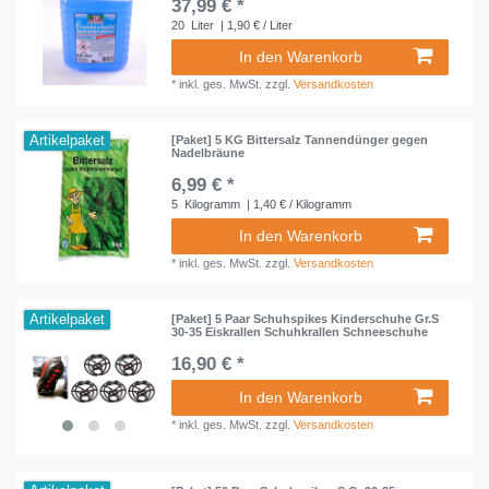
37,99 € *
20
Liter
| 1,90 € / Liter
In den Warenkorb
*
inkl. ges. MwSt.
zzgl.
Versandkosten
Artikelpaket
[Paket] 5 KG Bittersalz Tannendünger gegen
Nadelbräune
6,99 € *
5
Kilogramm
| 1,40 € / Kilogramm
In den Warenkorb
*
inkl. ges. MwSt.
zzgl.
Versandkosten
Artikelpaket
[Paket] 5 Paar Schuhspikes Kinderschuhe Gr.S
30-35 Eiskrallen Schuhkrallen Schneeschuhe
16,90 € *
In den Warenkorb
*
inkl. ges. MwSt.
zzgl.
Versandkosten