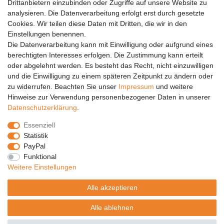
Drittanbietern einzubinden oder Zugriffe auf unsere Website zu
analysieren. Die Datenverarbeitung erfolgt erst durch gesetzte
Vertrag widerrufen
Cookies. Wir teilen diese Daten mit Dritten, die wir in den
PARTNER
Einstellungen benennen.
Die Datenverarbeitung kann mit Einwilligung oder aufgrund eines
DHL
berechtigten Interesses erfolgen. Die Zustimmung kann erteilt
oder abgelehnt werden. Es besteht das Recht, nicht einzuwilligen
GLS
und die Einwilligung zu einem späteren Zeitpunkt zu ändern oder
DB Schenker
zu widerrufen. Beachten Sie unser
Impressum
und weitere
PaketPLUS
Hinweise zur Verwendung personenbezogener Daten in unserer
Daten­schutz­erklärung
.
SPONSORING
Essenziell
Malchower SV 90
Statistik
Malchower Wölfe
PayPal
Funktional
ZERTIFIKATE
Weitere Einstellungen
Händlerbund
Alle akzeptieren
Trusted Shops
Alle ablehnen
© Copyright 2026 | Alle Rechte vorbehalten.