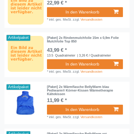
22,99 € *
In den Warenkorb
*
inkl. ges. MwSt.
zzgl.
Versandkosten
Artikelpaket
[Paket] 2x Rindenmulchfolie 15m x 0,9m Folie
Mulchfolie Top 850
43,99 € *
13.5
Quadratmeter
| 3,26 € / Quadratmeter
In den Warenkorb
*
inkl. ges. MwSt.
zzgl.
Versandkosten
Artikelpaket
[Paket] 2x Wärmflasche BellyWarm blau
Pediwarm® Körner-Kissen Wärmetherapie
Kältekissen
11,99 € *
In den Warenkorb
*
inkl. ges. MwSt.
zzgl.
Versandkosten
[Paket] 2x Wärmflasche BellyWarm rot