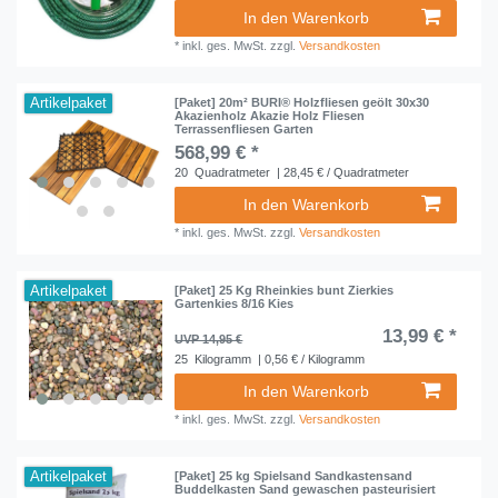
In den Warenkorb
*
inkl. ges. MwSt.
zzgl.
Versandkosten
Artikelpaket
[Paket] 20m² BURI® Holzfliesen geölt 30x30
Akazienholz Akazie Holz Fliesen
Terrassenfliesen Garten
568,99 € *
20
Quadratmeter
| 28,45 € / Quadratmeter
In den Warenkorb
*
inkl. ges. MwSt.
zzgl.
Versandkosten
Artikelpaket
[Paket] 25 Kg Rheinkies bunt Zierkies
Gartenkies 8/16 Kies
13,99 € *
UVP 14,95 €
25
Kilogramm
| 0,56 € / Kilogramm
In den Warenkorb
*
inkl. ges. MwSt.
zzgl.
Versandkosten
Artikelpaket
[Paket] 25 kg Spielsand Sandkastensand
Buddelkasten Sand gewaschen pasteurisiert