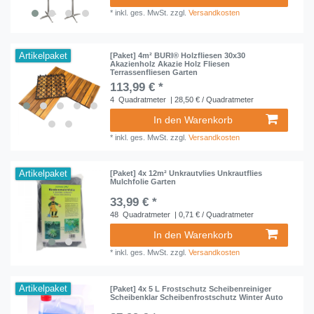
*
inkl. ges. MwSt.
zzgl.
Versandkosten
Artikelpaket
[Paket] 4m² BURI® Holzfliesen 30x30
Akazienholz Akazie Holz Fliesen
Terrassenfliesen Garten
113,99 € *
4
Quadratmeter
| 28,50 € / Quadratmeter
In den Warenkorb
*
inkl. ges. MwSt.
zzgl.
Versandkosten
Artikelpaket
[Paket] 4x 12m² Unkrautvlies Unkrautflies
Mulchfolie Garten
33,99 € *
48
Quadratmeter
| 0,71 € / Quadratmeter
In den Warenkorb
*
inkl. ges. MwSt.
zzgl.
Versandkosten
Artikelpaket
[Paket] 4x 5 L Frostschutz Scheibenreiniger
Scheibenklar Scheibenfrostschutz Winter Auto