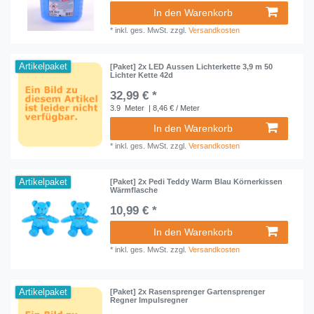
In den Warenkorb
*
inkl. ges. MwSt.
zzgl.
Versandkosten
Artikelpaket
[Paket] 2x LED Aussen Lichterkette 3,9 m 50
Lichter Kette 42d
32,99 € *
3.9
Meter
| 8,46 € / Meter
In den Warenkorb
*
inkl. ges. MwSt.
zzgl.
Versandkosten
Artikelpaket
[Paket] 2x Pedi Teddy Warm Blau Körnerkissen
Wärmflasche
10,99 € *
In den Warenkorb
*
inkl. ges. MwSt.
zzgl.
Versandkosten
Artikelpaket
[Paket] 2x Rasensprenger Gartensprenger
Regner Impulsregner