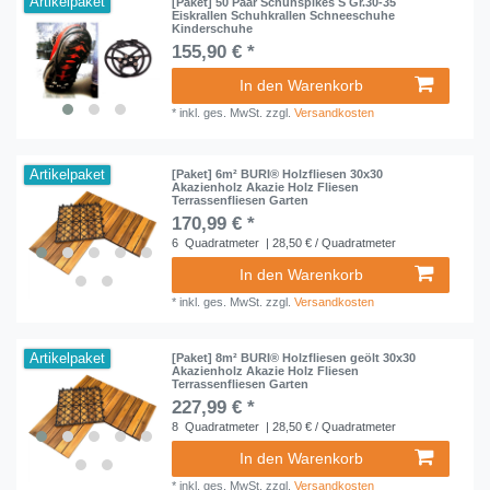
Artikelpaket
[Paket] 50 Paar Schuhspikes S Gr.30-35
Eiskrallen Schuhkrallen Schneeschuhe
Kinderschuhe
155,90 € *
In den Warenkorb
*
inkl. ges. MwSt.
zzgl.
Versandkosten
Artikelpaket
[Paket] 6m² BURI® Holzfliesen 30x30
Akazienholz Akazie Holz Fliesen
Terrassenfliesen Garten
170,99 € *
6
Quadratmeter
| 28,50 € / Quadratmeter
In den Warenkorb
*
inkl. ges. MwSt.
zzgl.
Versandkosten
Artikelpaket
[Paket] 8m² BURI® Holzfliesen geölt 30x30
Akazienholz Akazie Holz Fliesen
Terrassenfliesen Garten
227,99 € *
8
Quadratmeter
| 28,50 € / Quadratmeter
In den Warenkorb
*
inkl. ges. MwSt.
zzgl.
Versandkosten