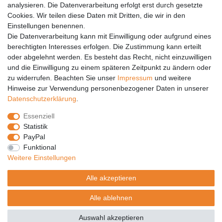
analysieren. Die Datenverarbeitung erfolgt erst durch gesetzte
Vertrag widerrufen
Cookies. Wir teilen diese Daten mit Dritten, die wir in den
Einstellungen benennen.
PARTNER
Die Datenverarbeitung kann mit Einwilligung oder aufgrund eines
DHL
berechtigten Interesses erfolgen. Die Zustimmung kann erteilt
oder abgelehnt werden. Es besteht das Recht, nicht einzuwilligen
GLS
und die Einwilligung zu einem späteren Zeitpunkt zu ändern oder
DB Schenker
zu widerrufen. Beachten Sie unser
Impressum
und weitere
PaketPLUS
Hinweise zur Verwendung personenbezogener Daten in unserer
Daten­schutz­erklärung
.
SPONSORING
Essenziell
Malchower SV 90
Statistik
Malchower Wölfe
PayPal
Funktional
ZERTIFIKATE
Weitere Einstellungen
Händlerbund
Alle akzeptieren
Trusted Shops
Alle ablehnen
© Copyright 2026 | Alle Rechte vorbehalten.
Auswahl akzeptieren