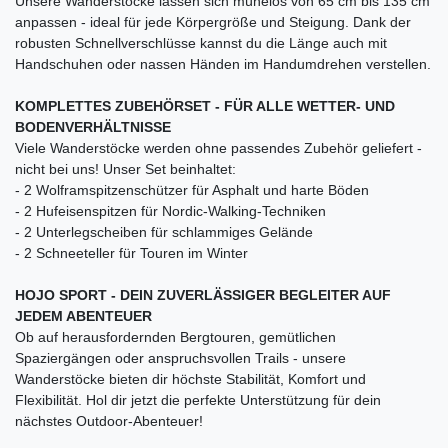
Unsere Wanderstöcke lassen sich mühelos von 65 cm bis 135 cm
anpassen - ideal für jede Körpergröße und Steigung. Dank der
robusten Schnellverschlüsse kannst du die Länge auch mit
Handschuhen oder nassen Händen im Handumdrehen verstellen.
KOMPLETTES ZUBEHÖRSET - FÜR ALLE WETTER- UND
BODENVERHÄLTNISSE
Viele Wanderstöcke werden ohne passendes Zubehör geliefert -
nicht bei uns! Unser Set beinhaltet:
- 2 Wolframspitzenschützer für Asphalt und harte Böden
- 2 Hufeisenspitzen für Nordic-Walking-Techniken
- 2 Unterlegscheiben für schlammiges Gelände
- 2 Schneeteller für Touren im Winter
HOJO SPORT - DEIN ZUVERLÄSSIGER BEGLEITER AUF
JEDEM ABENTEUER
Ob auf herausfordernden Bergtouren, gemütlichen
Spaziergängen oder anspruchsvollen Trails - unsere
Wanderstöcke bieten dir höchste Stabilität, Komfort und
Flexibilität. Hol dir jetzt die perfekte Unterstützung für dein
nächstes Outdoor-Abenteuer!