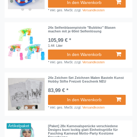
In den Warenkorb
*
inkl. ges. MwSt.
zzgl.
Versandkosten
24x Seifenblasenpistole "Bubblez" Blasen
machen mit je 60ml Seifenlösung
105,99 € *
1.44
Liter
In den Warenkorb
*
inkl. ges. MwSt.
zzgl.
Versandkosten
24x Zeichen-Set Zeichnen Malen Basteln Kunst
Hobby Stifte Freizeit Geschenk NEU
83,99 € *
In den Warenkorb
*
inkl. ges. MwSt.
zzgl.
Versandkosten
Artikelpaket
[Paket] 28x Karnevalsperücke verschiedene
Designs bunt lockig glatt Einheitsgröße für
Fasching Karneval Motto-Party Kostüme
Erwachsene