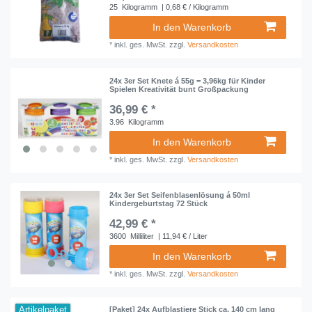
25
Kilogramm
| 0,68 € / Kilogramm
In den Warenkorb
*
inkl. ges. MwSt.
zzgl.
Versandkosten
24x 3er Set Knete á 55g = 3,96kg für Kinder
Spielen Kreativität bunt Großpackung
36,99 € *
3.96
Kilogramm
In den Warenkorb
*
inkl. ges. MwSt.
zzgl.
Versandkosten
24x 3er Set Seifenblasenlösung á 50ml
Kindergeburtstag 72 Stück
42,99 € *
3600
Milliliter
| 11,94 € / Liter
In den Warenkorb
*
inkl. ges. MwSt.
zzgl.
Versandkosten
Artikelpaket
[Paket] 24x Aufblastiere Stick ca. 140 cm lang