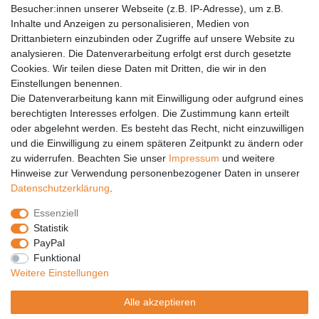
Barrierefreiheit
Besucher:innen unserer Webseite (z.B. IP-Adresse), um z.B.
Inhalte und Anzeigen zu personalisieren, Medien von
Anleitungen
Drittanbietern einzubinden oder Zugriffe auf unsere Website zu
analysieren. Die Datenverarbeitung erfolgt erst durch gesetzte
Vertrag widerrufen
Cookies. Wir teilen diese Daten mit Dritten, die wir in den
PARTNER
Einstellungen benennen.
Die Datenverarbeitung kann mit Einwilligung oder aufgrund eines
DHL
berechtigten Interesses erfolgen. Die Zustimmung kann erteilt
oder abgelehnt werden. Es besteht das Recht, nicht einzuwilligen
GLS
und die Einwilligung zu einem späteren Zeitpunkt zu ändern oder
DB Schenker
zu widerrufen. Beachten Sie unser
Impressum
und weitere
PaketPLUS
Hinweise zur Verwendung personenbezogener Daten in unserer
Daten­schutz­erklärung
.
SPONSORING
Essenziell
Malchower SV 90
Statistik
Malchower Wölfe
PayPal
Funktional
ZERTIFIKATE
Weitere Einstellungen
Händlerbund
Alle akzeptieren
Trusted Shops