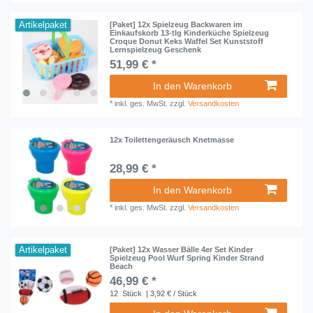
Artikelpaket
[Paket] 12x Spielzeug Backwaren im
Einkaufskorb 13-tlg Kinderküche Spielzeug
Croque Donut Keks Waffel Set Kunststoff
Lernspielzeug Geschenk
51,99 € *
In den Warenkorb
*
inkl. ges. MwSt.
zzgl.
Versandkosten
12x Toilettengeräusch Knetmasse
28,99 € *
In den Warenkorb
*
inkl. ges. MwSt.
zzgl.
Versandkosten
Artikelpaket
[Paket] 12x Wasser Bälle 4er Set Kinder
Spielzeug Pool Wurf Spring Kinder Strand
Beach
46,99 € *
12
Stück
| 3,92 € / Stück