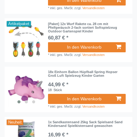
In den Warenkorb
*
inkl. ges. MwSt.
zzgl.
Versandkosten
Artikelpaket
[Paket] 12x Wurf Rakete ca. 28 cm mit
Pfeifgeräusch 2-fach sortiert Softspielzeug
Outdoor Gartenspiel Kinder
60,87 € *
In den Warenkorb
*
inkl. ges. MwSt.
zzgl.
Versandkosten
18x Einhorn Ballon Hüpfball Spring Hopser
Groß Luft Spielzeug Kinder Garten
44,99 € *
18
Stück
In den Warenkorb
*
inkl. ges. MwSt.
zzgl.
Versandkosten
Neuheit
1x Sandkastensand 25kg Sack Spielsand Sand
Kindersand Spielkistensand gewaschen
16,99 € *