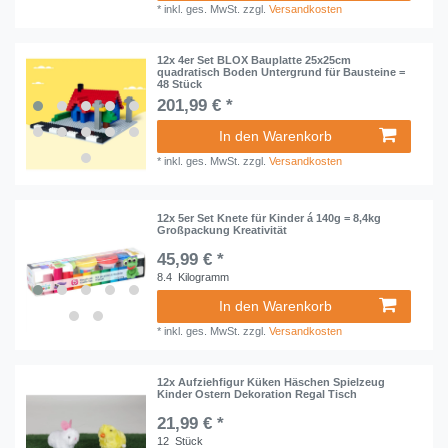
*
inkl. ges. MwSt.
zzgl.
Versandkosten
12x 4er Set BLOX Bauplatte 25x25cm
quadratisch Boden Untergrund für Bausteine =
48 Stück
201,99 € *
In den Warenkorb
*
inkl. ges. MwSt.
zzgl.
Versandkosten
12x 5er Set Knete für Kinder á 140g = 8,4kg
Großpackung Kreativität
45,99 € *
8.4
Kilogramm
In den Warenkorb
*
inkl. ges. MwSt.
zzgl.
Versandkosten
12x Aufziehfigur Küken Häschen Spielzeug
Kinder Ostern Dekoration Regal Tisch
21,99 € *
12
Stück