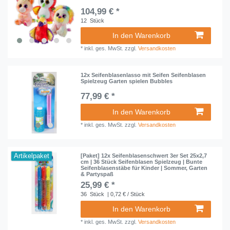
104,99 € *
12
Stück
In den Warenkorb
*
inkl. ges. MwSt.
zzgl.
Versandkosten
12x Seifenblasenlasso mit Seifen Seifenblasen
Spielzeug Garten spielen Bubbles
77,99 € *
In den Warenkorb
*
inkl. ges. MwSt.
zzgl.
Versandkosten
Artikelpaket
[Paket] 12x Seifenblasenschwert 3er Set 25x2,7
cm | 36 Stück Seifenblasen Spielzeug | Bunte
Seifenblasenstäbe für Kinder | Sommer, Garten
& Partyspaß
25,99 € *
36
Stück
| 0,72 € / Stück
In den Warenkorb
*
inkl. ges. MwSt.
zzgl.
Versandkosten