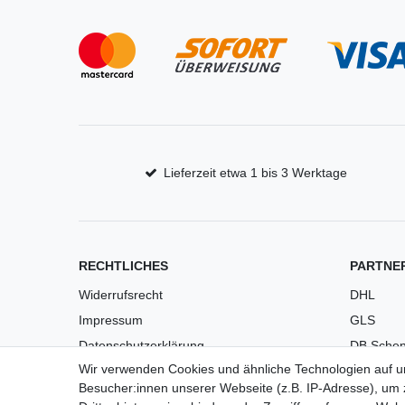
Lieferzeit etwa 1 bis 3 Werktage
RECHTLICHES
PARTNE
Widerrufsrecht
DHL
Impressum
GLS
Datenschutzerklärung
DB Schen
Wir verwenden Cookies und ähnliche Technologien auf 
AGB
PaketPL
Besucher:innen unserer Webseite (z.B. IP-Adresse), um z
Versandkosten