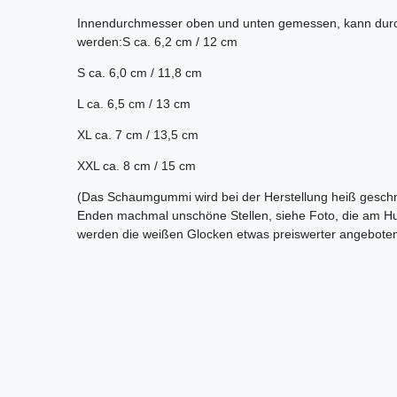
Innendurchmesser oben und unten gemessen, kann durch 
werden:S ca. 6,2 cm / 12 cm
S ca. 6,0 cm / 11,8 cm
L ca. 6,5 cm / 13 cm
XL ca. 7 cm / 13,5 cm
XXL ca. 8 cm / 15 cm
(Das Schaumgummi wird bei der Herstellung heiß geschn
Enden machmal unschöne Stellen, siehe Foto, die am Hu
werden die weißen Glocken etwas preiswerter angebote