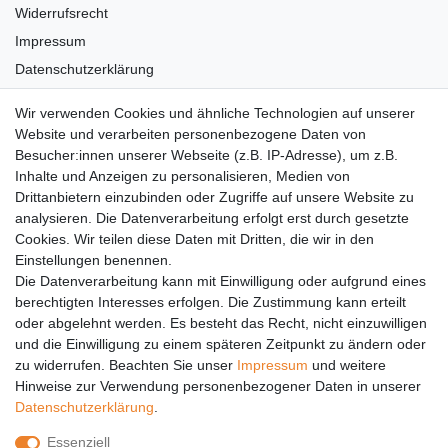
Widerrufsrecht
Impressum
Datenschutzerklärung
AGB
Wir verwenden Cookies und ähnliche Technologien auf unserer
Versandkosten
Website und verarbeiten personenbezogene Daten von
Barrierefreiheit
Besucher:innen unserer Webseite (z.B. IP-Adresse), um z.B.
Inhalte und Anzeigen zu personalisieren, Medien von
Anleitungen
Drittanbietern einzubinden oder Zugriffe auf unsere Website zu
analysieren. Die Datenverarbeitung erfolgt erst durch gesetzte
Vertrag widerrufen
Cookies. Wir teilen diese Daten mit Dritten, die wir in den
Einstellungen benennen.
PARTNER
Die Datenverarbeitung kann mit Einwilligung oder aufgrund eines
DHL
berechtigten Interesses erfolgen. Die Zustimmung kann erteilt
oder abgelehnt werden. Es besteht das Recht, nicht einzuwilligen
GLS
und die Einwilligung zu einem späteren Zeitpunkt zu ändern oder
DB Schenker
zu widerrufen. Beachten Sie unser
Impressum
und weitere
PaketPLUS
Hinweise zur Verwendung personenbezogener Daten in unserer
Daten­schutz­erklärung
.
SPONSORING
Essenziell