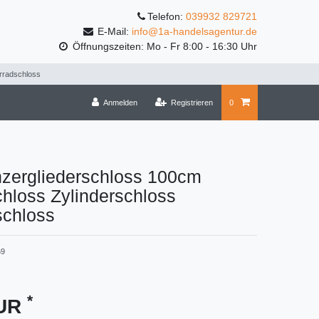
Telefon:
039932 829721
E-Mail:
info@1a-handelsagentur.de
Öffnungszeiten: Mo - Fr 8:00 - 16:30 Uhr
rradschloss
Anmelden
Registrieren
0
zergliederschloss 100cm
hloss Zylinderschloss
schloss
69
*
EUR