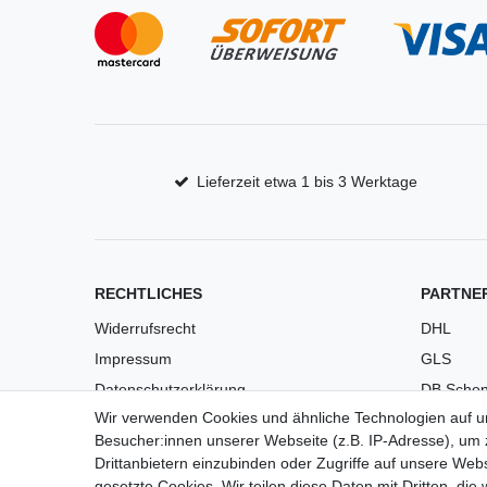
Lieferzeit etwa 1 bis 3 Werktage
RECHTLICHES
PARTNE
Widerrufsrecht
DHL
Impressum
GLS
Datenschutzerklärung
DB Schen
Wir verwenden Cookies und ähnliche Technologien auf 
AGB
PaketPL
Besucher:innen unserer Webseite (z.B. IP-Adresse), um z
Versandkosten
Drittanbietern einzubinden oder Zugriffe auf unsere Webs
Barrierefreiheit
gesetzte Cookies. Wir teilen diese Daten mit Dritten, die