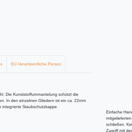
ls
EU-Verantwortliche Person
ahl. Die Kunststoffummantelung schützt die
. In den einzelnen Gliedern ist ein ca. 22mm
ne integrierte Staubschutzkappe.
Einfache Hand
mitgelieferte
schließen. Ke
Zugriff mit d