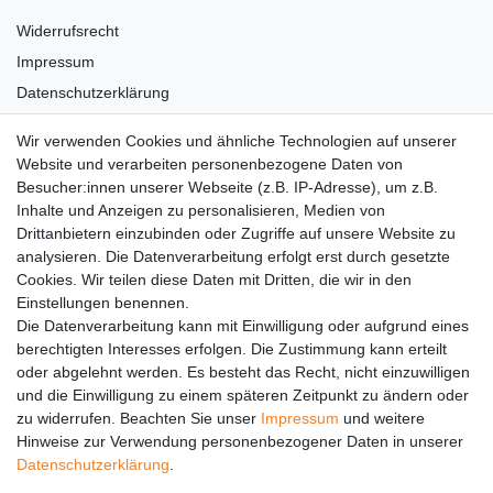
Widerrufsrecht
Impressum
Datenschutzerklärung
AGB
Wir verwenden Cookies und ähnliche Technologien auf unserer
Versandkosten
Website und verarbeiten personenbezogene Daten von
Barrierefreiheit
Besucher:innen unserer Webseite (z.B. IP-Adresse), um z.B.
Inhalte und Anzeigen zu personalisieren, Medien von
Anleitungen
Drittanbietern einzubinden oder Zugriffe auf unsere Website zu
analysieren. Die Datenverarbeitung erfolgt erst durch gesetzte
Vertrag widerrufen
Cookies. Wir teilen diese Daten mit Dritten, die wir in den
PARTNER
Einstellungen benennen.
Die Datenverarbeitung kann mit Einwilligung oder aufgrund eines
DHL
berechtigten Interesses erfolgen. Die Zustimmung kann erteilt
oder abgelehnt werden. Es besteht das Recht, nicht einzuwilligen
GLS
und die Einwilligung zu einem späteren Zeitpunkt zu ändern oder
DB Schenker
zu widerrufen. Beachten Sie unser
Impressum
und weitere
PaketPLUS
Hinweise zur Verwendung personenbezogener Daten in unserer
Daten­schutz­erklärung
.
SPONSORING