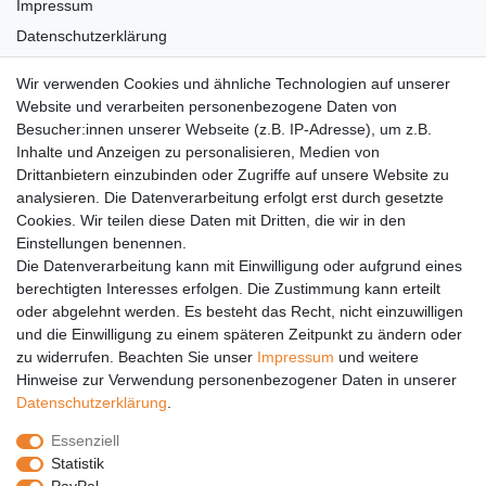
Impressum
Datenschutzerklärung
AGB
Wir verwenden Cookies und ähnliche Technologien auf unserer
Versandkosten
Website und verarbeiten personenbezogene Daten von
Barrierefreiheit
Besucher:innen unserer Webseite (z.B. IP-Adresse), um z.B.
Inhalte und Anzeigen zu personalisieren, Medien von
Anleitungen
Drittanbietern einzubinden oder Zugriffe auf unsere Website zu
analysieren. Die Datenverarbeitung erfolgt erst durch gesetzte
Vertrag widerrufen
Cookies. Wir teilen diese Daten mit Dritten, die wir in den
Einstellungen benennen.
PARTNER
Die Datenverarbeitung kann mit Einwilligung oder aufgrund eines
DHL
berechtigten Interesses erfolgen. Die Zustimmung kann erteilt
oder abgelehnt werden. Es besteht das Recht, nicht einzuwilligen
GLS
und die Einwilligung zu einem späteren Zeitpunkt zu ändern oder
DB Schenker
zu widerrufen. Beachten Sie unser
Impressum
und weitere
PaketPLUS
Hinweise zur Verwendung personenbezogener Daten in unserer
Daten­schutz­erklärung
.
SPONSORING
Essenziell
Malchower SV 90
Statistik
Malchower Wölfe