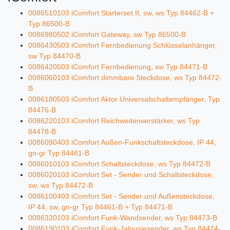
0086510103 iComfort Starterset II, sw, ws Typ 84462-B +
Typ 86500-B
0086980502 iComfort Gateway, sw Typ 86500-B
0086430503 iComfort Fernbedienung Schlüsselanhänger,
sw Typ 84470-B
0086420503 iComfort Fernbedienung, sw Typ 84471-B
0086060103 iComfort dimmbare Steckdose, ws Typ 84472-
B
0086180503 iComfort Aktor Universalschaltempfänger, Typ
84476-B
0086220103 iComfort Reichweitenverstärker, ws Typ
84478-B
0086090403 iComfort Außen-Funkschaltsteckdose, IP 44,
gn-gr Typ 84461-B
0086010103 iComfort Schaltsteckdose, ws Typ 84472-B
0086020103 iComfort Set - Sender und Schaltsteckdose,
sw, ws Typ 84472-B
0086100403 iComfort Set - Sender und Außensteckdose,
IP 44, sw, gn-gr Typ 84461-B + Typ 84471-B
0086320103 iComfort Funk-Wandsender, ws Typ 84473-B
0086190103 iComfort Funk-Jalousiesender, ws Typ 84474-