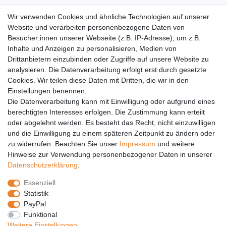
AGB
Wir verwenden Cookies und ähnliche Technologien auf unserer
Versandkosten
Website und verarbeiten personenbezogene Daten von
Barrierefreiheit
Besucher:innen unserer Webseite (z.B. IP-Adresse), um z.B.
Inhalte und Anzeigen zu personalisieren, Medien von
Anleitungen
Drittanbietern einzubinden oder Zugriffe auf unsere Website zu
analysieren. Die Datenverarbeitung erfolgt erst durch gesetzte
Vertrag widerrufen
Cookies. Wir teilen diese Daten mit Dritten, die wir in den
Einstellungen benennen.
PARTNER
Die Datenverarbeitung kann mit Einwilligung oder aufgrund eines
DHL
berechtigten Interesses erfolgen. Die Zustimmung kann erteilt
oder abgelehnt werden. Es besteht das Recht, nicht einzuwilligen
GLS
und die Einwilligung zu einem späteren Zeitpunkt zu ändern oder
DB Schenker
zu widerrufen. Beachten Sie unser
Impressum
und weitere
PaketPLUS
Hinweise zur Verwendung personenbezogener Daten in unserer
Daten­schutz­erklärung
.
SPONSORING
Essenziell
Malchower SV 90
Statistik
Malchower Wölfe
PayPal
Funktional
ZERTIFIKATE
Weitere Einstellungen