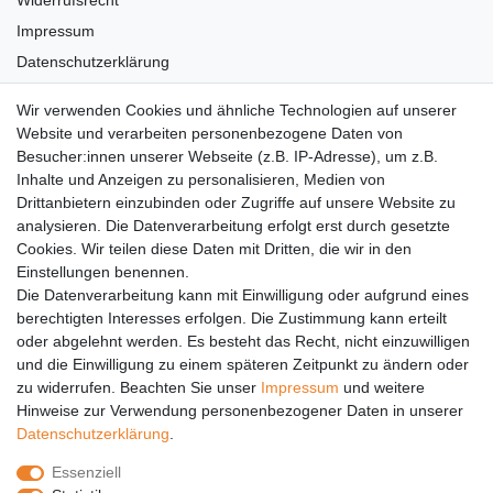
Widerrufsrecht
Impressum
Datenschutzerklärung
AGB
Wir verwenden Cookies und ähnliche Technologien auf unserer
Versandkosten
Website und verarbeiten personenbezogene Daten von
Barrierefreiheit
Besucher:innen unserer Webseite (z.B. IP-Adresse), um z.B.
Inhalte und Anzeigen zu personalisieren, Medien von
Anleitungen
Drittanbietern einzubinden oder Zugriffe auf unsere Website zu
analysieren. Die Datenverarbeitung erfolgt erst durch gesetzte
Vertrag widerrufen
Cookies. Wir teilen diese Daten mit Dritten, die wir in den
Einstellungen benennen.
PARTNER
Die Datenverarbeitung kann mit Einwilligung oder aufgrund eines
DHL
berechtigten Interesses erfolgen. Die Zustimmung kann erteilt
oder abgelehnt werden. Es besteht das Recht, nicht einzuwilligen
GLS
und die Einwilligung zu einem späteren Zeitpunkt zu ändern oder
DB Schenker
zu widerrufen. Beachten Sie unser
Impressum
und weitere
PaketPLUS
Hinweise zur Verwendung personenbezogener Daten in unserer
Daten­schutz­erklärung
.
SPONSORING
Essenziell
Malchower SV 90