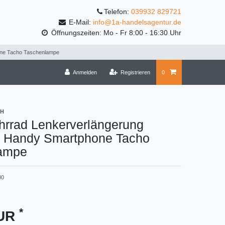
Telefon:
039932 829721
E-Mail:
info@1a-handelsagentur.de
Öffnungszeiten: Mo - Fr 8:00 - 16:30 Uhr
one Tacho Taschenlampe
Anmelden
Registrieren
0
bH
hrrad Lenkerverlängerung
g Handy Smartphone Tacho
ampe
00
*
EUR