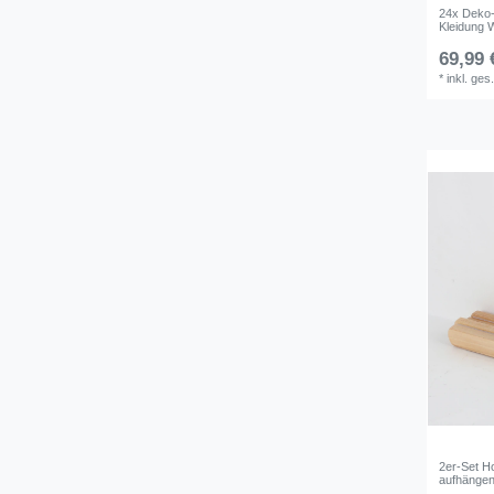
24x Deko-
Kleidung 
69,99 
*
inkl. ges
2er-Set H
aufhängen