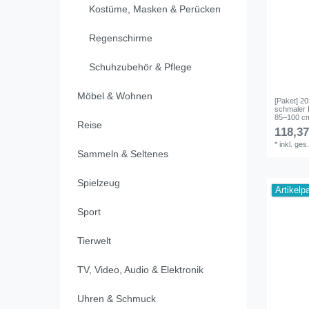
Kostüme, Masken & Perücken
Regenschirme
Schuhzubehör & Pflege
Möbel & Wohnen
[Paket] 2
schmaler 
85–100 cm,
Reise
118,37
*
inkl. ges
Sammeln & Seltenes
Spielzeug
Artikelp
Sport
Tierwelt
TV, Video, Audio & Elektronik
Uhren & Schmuck