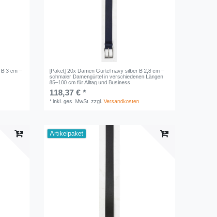
 B 3 cm –
[Paket] 20x Damen Gürtel navy silber B 2,8 cm –
schmaler Damengürtel in verschiedenen Längen
85–100 cm für Alltag und Business
118,37 € *
*
inkl. ges. MwSt.
zzgl.
Versandkosten
Artikelpaket