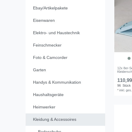
Ebay/Artikelpakete
Eisenwaren
Elektro- und Haustechnik
Feinschmecker
Foto & Camcorder
12x 8er-Se
Garten
Kleidersc
110,99
Handys & Kommunikation
96
Stück
*
inkl. ges
Haushaltsgeräte
Heimwerker
Kleidung & Accessoires
Badeschuhe