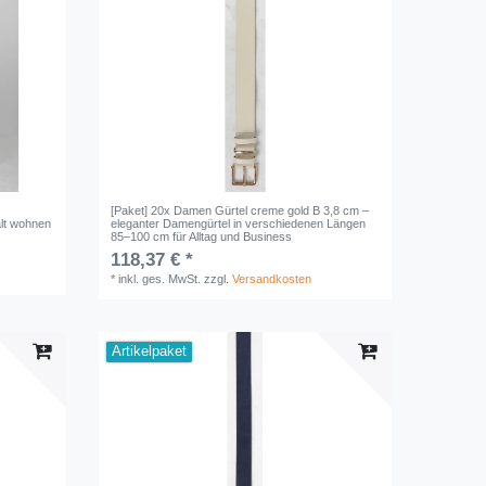
[Paket] 20x Damen Gürtel creme gold B 3,8 cm –
lt wohnen
eleganter Damengürtel in verschiedenen Längen
85–100 cm für Alltag und Business
118,37 € *
*
inkl. ges. MwSt.
zzgl.
Versandkosten
Artikelpaket