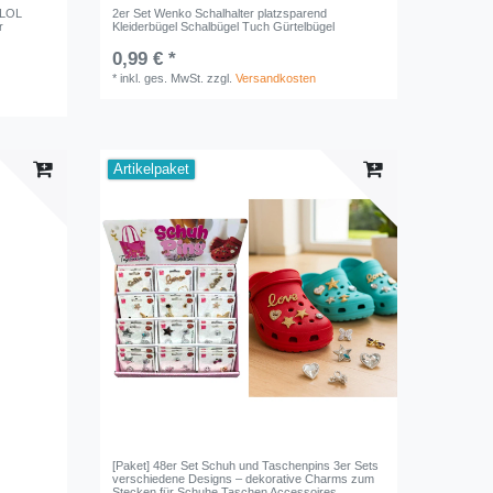
 LOL
2er Set Wenko Schalhalter platzsparend
r
Kleiderbügel Schalbügel Tuch Gürtelbügel
0,99 € *
*
inkl. ges. MwSt.
zzgl.
Versandkosten
Artikelpaket
[Paket] 48er Set Schuh und Taschenpins 3er Sets
verschiedene Designs – dekorative Charms zum
Stecken für Schuhe Taschen Accessoires