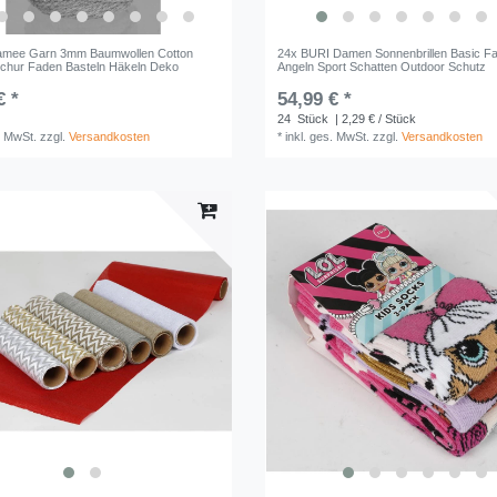
amee Garn 3mm Baumwollen Cotton
24x BURI Damen Sonnenbrillen Basic F
Schur Faden Basteln Häkeln Deko
Angeln Sport Schatten Outdoor Schutz
€ *
54,99 € *
24
Stück
| 2,29 € / Stück
. MwSt.
zzgl.
Versandkosten
*
inkl. ges. MwSt.
zzgl.
Versandkosten