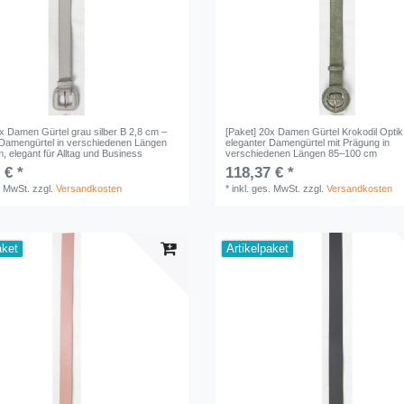
0x Damen Gürtel grau silber B 2,8 cm –
[Paket] 20x Damen Gürtel Krokodil Optik
Damengürtel in verschiedenen Längen
eleganter Damengürtel mit Prägung in
 elegant für Alltag und Business
verschiedenen Längen 85–100 cm
 € *
118,37 € *
. MwSt.
zzgl.
Versandkosten
*
inkl. ges. MwSt.
zzgl.
Versandkosten
aket
Artikelpaket