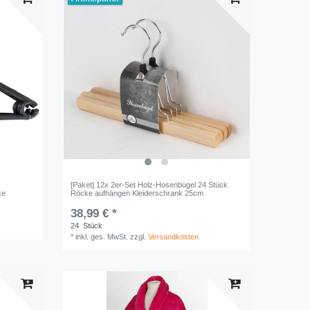
[Paket] 12x 2er-Set Holz-Hosenbügel 24 Stück
ke
Röcke aufhängen Kleiderschrank 25cm
38,99 € *
24
Stück
*
inkl. ges. MwSt.
zzgl.
Versandkosten