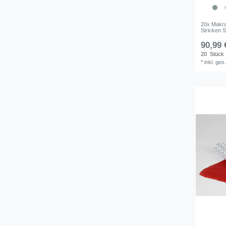
20x Makr
Stricken 
90,99 
20
Stück
*
inkl. ges