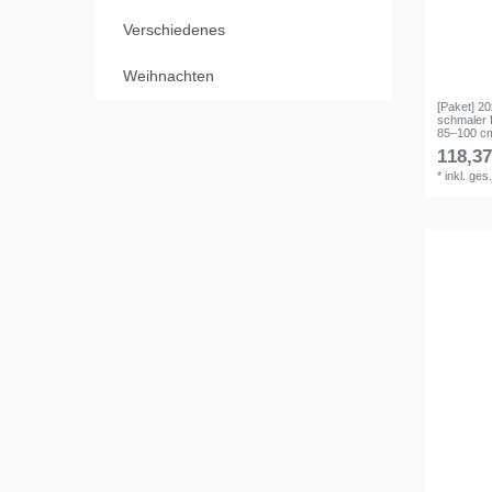
Verschiedenes
Weihnachten
[Paket] 2
schmaler 
85–100 cm
118,37
*
inkl. ges