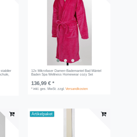
stabiler
12x Mikrofaser Damen-Bademantel Bad Mäntel
Schule,
Baden Spa Wellness Homewear cozy Set
136,99 € *
*
inkl. ges. MwSt.
zzgl.
Versandkosten
Artikelpaket