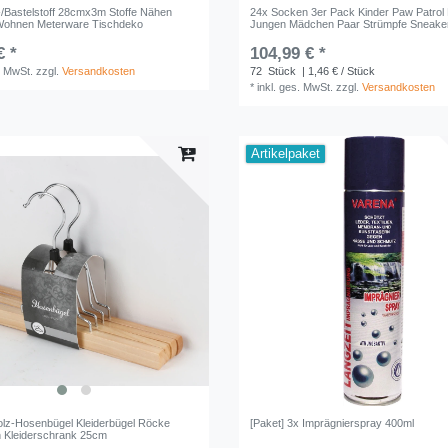
/Bastelstoff 28cmx3m Stoffe Nähen
24x Socken 3er Pack Kinder Paw Patrol
Wohnen Meterware Tischdeko
Jungen Mädchen Paar Strümpfe Sneake
€ *
104,99 € *
. MwSt.
zzgl.
Versandkosten
72
Stück
| 1,46 € / Stück
*
inkl. ges. MwSt.
zzgl.
Versandkosten
Artikelpaket
olz-Hosenbügel Kleiderbügel Röcke
[Paket] 3x Imprägnierspray 400ml
 Kleiderschrank 25cm