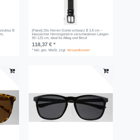
struktur B
[Paket] 20x Herren Gürtel schwarz B 3,8 cm –
cm,
klassischer Herrengürtel in verschiedenen Längen
95–125 cm, ideal für Alltag und Beruf
118,37 € *
*
inkl. ges. MwSt.
zzgl.
Versandkosten