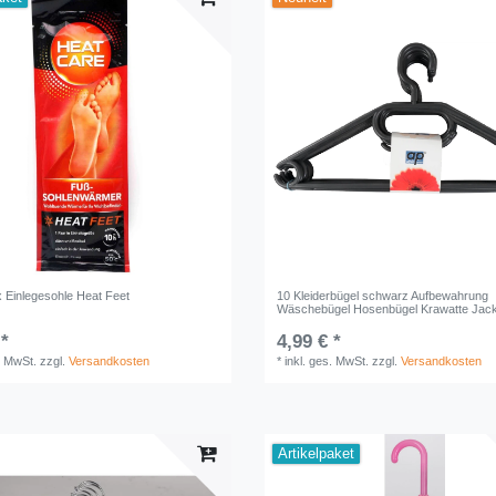
x Einlegesohle Heat Feet
10 Kleiderbügel schwarz Aufbewahrung
Wäschebügel Hosenbügel Krawatte Jac
 *
4,99 € *
. MwSt.
zzgl.
Versandkosten
*
inkl. ges. MwSt.
zzgl.
Versandkosten
Artikelpaket