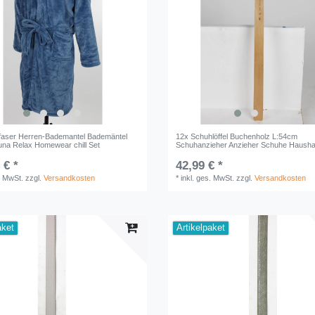
faser Herren-Bademantel Bademäntel
12x Schuhlöffel Buchenholz L:54cm
na Relax Homewear chill Set
Schuhanzieher Anzieher Schuhe Hausha
 € *
42,99 € *
. MwSt.
zzgl.
Versandkosten
*
inkl. ges. MwSt.
zzgl.
Versandkosten
aket
Artikelpaket