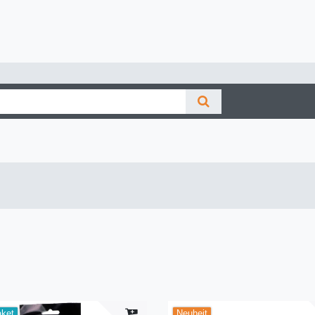
aket
Neuheit