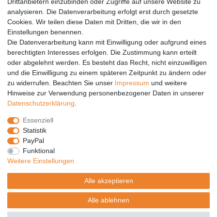
Drittanbietern einzubinden oder Zugriffe auf unsere Website zu
analysieren. Die Datenverarbeitung erfolgt erst durch gesetzte
Vertrag widerrufen
Cookies. Wir teilen diese Daten mit Dritten, die wir in den
Einstellungen benennen.
PARTNER
Die Datenverarbeitung kann mit Einwilligung oder aufgrund eines
DHL
berechtigten Interesses erfolgen. Die Zustimmung kann erteilt
oder abgelehnt werden. Es besteht das Recht, nicht einzuwilligen
GLS
und die Einwilligung zu einem späteren Zeitpunkt zu ändern oder
DB Schenker
zu widerrufen. Beachten Sie unser
Impressum
und weitere
PaketPLUS
Hinweise zur Verwendung personenbezogener Daten in unserer
Daten­schutz­erklärung
.
SPONSORING
Essenziell
Malchower SV 90
Statistik
Malchower Wölfe
PayPal
Funktional
ZERTIFIKATE
Weitere Einstellungen
Händlerbund
Alle akzeptieren
Trusted Shops
Alle ablehnen
© Copyright 2026 | Alle Rechte vorbehalten.