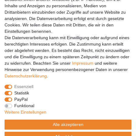
Inhalte und Anzeigen zu personalisieren, Medien von
Anleitungen
Drittanbietern einzubinden oder Zugriffe auf unsere Website zu
analysieren. Die Datenverarbeitung erfolgt erst durch gesetzte
Vertrag widerrufen
Cookies. Wir teilen diese Daten mit Dritten, die wir in den
Einstellungen benennen.
PARTNER
Die Datenverarbeitung kann mit Einwilligung oder aufgrund eines
DHL
berechtigten Interesses erfolgen. Die Zustimmung kann erteilt
oder abgelehnt werden. Es besteht das Recht, nicht einzuwilligen
GLS
und die Einwilligung zu einem späteren Zeitpunkt zu ändern oder
DB Schenker
zu widerrufen. Beachten Sie unser
Impressum
und weitere
PaketPLUS
Hinweise zur Verwendung personenbezogener Daten in unserer
Daten­schutz­erklärung
.
SPONSORING
Essenziell
Malchower SV 90
Statistik
Malchower Wölfe
PayPal
Funktional
ZERTIFIKATE
Weitere Einstellungen
Händlerbund
Alle akzeptieren
Trusted Shops