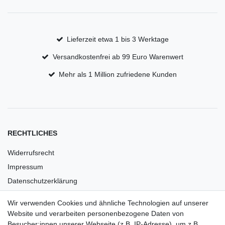
Lieferzeit etwa 1 bis 3 Werktage
Versandkostenfrei ab 99 Euro Warenwert
Mehr als 1 Million zufriedene Kunden
RECHTLICHES
Widerrufsrecht
Impressum
Datenschutzerklärung
AGB
Wir verwenden Cookies und ähnliche Technologien auf unserer
Versandkosten
Website und verarbeiten personenbezogene Daten von
Barrierefreiheit
Besucher:innen unserer Webseite (z.B. IP-Adresse), um z.B.