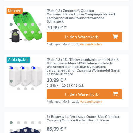
Neuheit
[Paket] 2x Zentorno® Outdoor
Mumienschlafsack grün Campingschlafsack
Festivalschlafsack Wasserabweisend
Schlafsack
70,99 € *
In den Warenkorb
*
inkl. ges. MwSt.
zzgl.
Versandkosten
Artikelpaket
[Paket] 3x 15L Trinkwasserkanister mit Hahn &
Schraubverschluss HDPE lebensmittelecht
Wasserbehälter stapelbar UV-resistent
geruchsneutral für Camping Wohnmobil Garten
Festival Outdoor
30,99 € *
3
Stück
| 10,33 € / Stück
In den Warenkorb
*
inkl. ges. MwSt.
zzgl.
Versandkosten
3x Bestway Luftmatratze Queen Size Gästebett
Camping Outdoor Garten Besuch Reise
86,99 € *