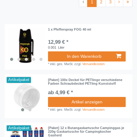
1
2
3
1 x Pfefferspray FOG 40 ml
12,99 € *
0.001
Liter
In den Warenkorb
*
inkl. ges. MwSt.
zzgl.
Versandkosten
Artikelpaket
[Paket] 100x Deckel für PETlinge verschiedene
Farben Schraubdeckel PETling Kunststoff
ab 4,99 € *
Artikel anzeigen
*
inkl. ges. MwSt.
zzgl.
Versandkosten
Artikelpaket
[Paket] 12 x Butangaskartusche Campinggas je
220g Gaskartusche für Campingkocher
Gasherd