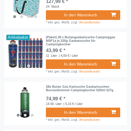
127,99 € *
24
Stück
In den Warenkorb
*
inkl. ges. MwSt.
zzgl.
Versandkosten
Artikelpaket
[Paket] 28 x Butangaskartusche Campinggas
MSF1a je 220g Gaskartusche für
Campingkocher
43,99 € *
11
Liter
| 4,00 € / Liter
In den Warenkorb
*
inkl. ges. MwSt.
zzgl.
Versandkosten
28x Butan Gas Kartusche Gaskartuschen
Bunsenbrenner Campingkocher 520ml 227g
74,99 € *
14.56
Liter
| 5,15 € / Liter
In den Warenkorb
*
inkl. ges. MwSt.
zzgl.
Versandkosten