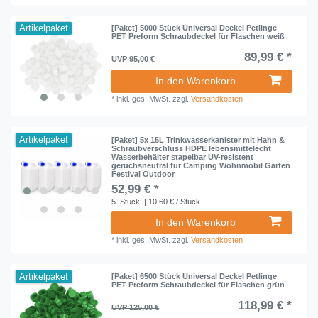
Artikelpaket
[Paket] 5000 Stück Universal Deckel Petlinge
PET Preform Schraubdeckel für Flaschen weiß
89,99 € *
UVP 95,00 €
In den Warenkorb
*
inkl. ges. MwSt.
zzgl.
Versandkosten
Artikelpaket
[Paket] 5x 15L Trinkwasserkanister mit Hahn &
Schraubverschluss HDPE lebensmittelecht
Wasserbehälter stapelbar UV-resistent
geruchsneutral für Camping Wohnmobil Garten
Festival Outdoor
52,99 € *
5
Stück
| 10,60 € / Stück
In den Warenkorb
*
inkl. ges. MwSt.
zzgl.
Versandkosten
Artikelpaket
[Paket] 6500 Stück Universal Deckel Petlinge
PET Preform Schraubdeckel für Flaschen grün
118,99 € *
UVP 125,00 €