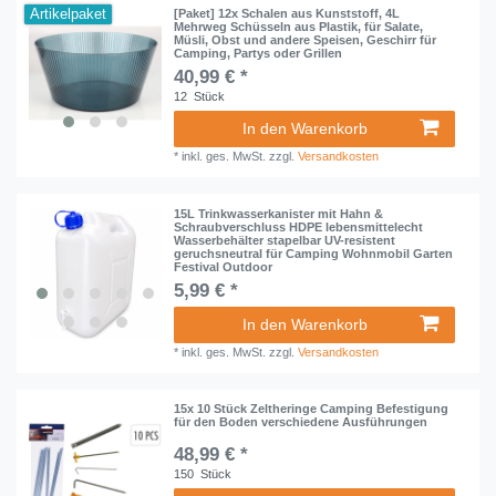
Artikelpaket
[Paket] 12x Schalen aus Kunststoff, 4L
Mehrweg Schüsseln aus Plastik, für Salate,
Müsli, Obst und andere Speisen, Geschirr für
Camping, Partys oder Grillen
40,99 € *
12
Stück
In den Warenkorb
*
inkl. ges. MwSt.
zzgl.
Versandkosten
15L Trinkwasserkanister mit Hahn &
Schraubverschluss HDPE lebensmittelecht
Wasserbehälter stapelbar UV-resistent
geruchsneutral für Camping Wohnmobil Garten
Festival Outdoor
5,99 € *
In den Warenkorb
*
inkl. ges. MwSt.
zzgl.
Versandkosten
15x 10 Stück Zeltheringe Camping Befestigung
für den Boden verschiedene Ausführungen
48,99 € *
150
Stück