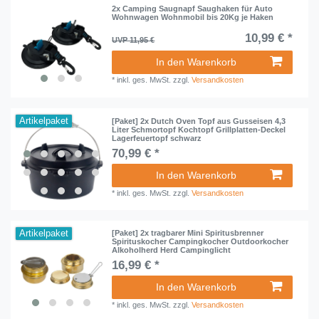
2x Camping Saugnapf Saughaken für Auto
Wohnwagen Wohnmobil bis 20Kg je Haken
10,99 € *
UVP 11,95 €
In den Warenkorb
*
inkl. ges. MwSt.
zzgl.
Versandkosten
Artikelpaket
[Paket] 2x Dutch Oven Topf aus Gusseisen 4,3
Liter Schmortopf Kochtopf Grillplatten-Deckel
Lagerfeuertopf schwarz
70,99 € *
In den Warenkorb
*
inkl. ges. MwSt.
zzgl.
Versandkosten
Artikelpaket
[Paket] 2x tragbarer Mini Spiritusbrenner
Spirituskocher Campingkocher Outdoorkocher
Alkoholherd Herd Campinglicht
16,99 € *
In den Warenkorb
*
inkl. ges. MwSt.
zzgl.
Versandkosten