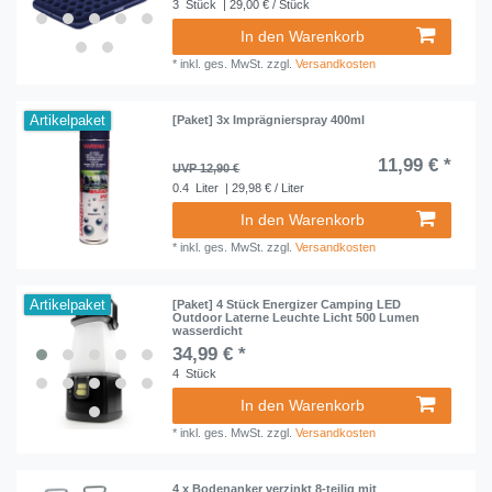
3
Stück
| 29,00 € / Stück
In den Warenkorb
*
inkl. ges. MwSt.
zzgl.
Versandkosten
Artikelpaket
[Paket] 3x Imprägnierspray 400ml
11,99 € *
UVP 12,90 €
0.4
Liter
| 29,98 € / Liter
In den Warenkorb
*
inkl. ges. MwSt.
zzgl.
Versandkosten
Artikelpaket
[Paket] 4 Stück Energizer Camping LED
Outdoor Laterne Leuchte Licht 500 Lumen
wasserdicht
34,99 € *
4
Stück
In den Warenkorb
*
inkl. ges. MwSt.
zzgl.
Versandkosten
4 x Bodenanker verzinkt 8-teilig mit