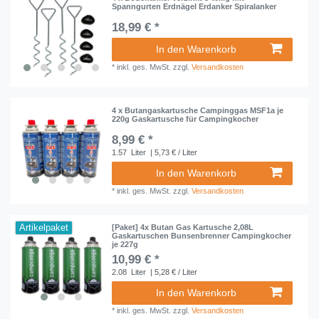
Spanngurten Erdnägel Erdanker Spiralanker
18,99 € *
In den Warenkorb
*
inkl. ges. MwSt.
zzgl.
Versandkosten
4 x Butangaskartusche Campinggas MSF1a je
220g Gaskartusche für Campingkocher
8,99 € *
1.57
Liter
| 5,73 € / Liter
In den Warenkorb
*
inkl. ges. MwSt.
zzgl.
Versandkosten
Artikelpaket
[Paket] 4x Butan Gas Kartusche 2,08L
Gaskartuschen Bunsenbrenner Campingkocher
je 227g
10,99 € *
2.08
Liter
| 5,28 € / Liter
In den Warenkorb
*
inkl. ges. MwSt.
zzgl.
Versandkosten