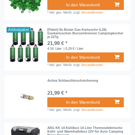
In den Warenkorb
*
inkl. ges. MwSt.
zzgl.
Versandkosten
Artikelpaket
[Paket] 8x Butan Gas Kartusche 4,16L
Gaskartuschen Bunsenbrenner Campingkocher
je 227g
21,99 € *
4.16
Liter
| 5,29 € / Liter
In den Warenkorb
*
inkl. ges. MwSt.
zzgl.
Versandkosten
Activa Schlauchbruchsicherung
21,99 € *
In den Warenkorb
*
inkl. ges. MwSt.
zzgl.
Versandkosten
AEG KK 14 Kühlbox 14 Liter Thermoelektrische
Kühl- und Warmhaltebox 12V für Auto Camping