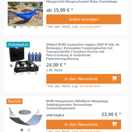
Hängestuhl Hängeschaukel Relax Gartenliege
ab 15,99 € *
Artikel anzeigen
*
inkl. ges. MwSt.
zzgl.
Versandkosten
Artikelpaket
[Paket] BURI Gaskocher tragbar 2500 W inkl. 4x
Butangas | Kompakter Campingkocher mit
Transportkoffer | Outdoor Kocher mit
Piezozündung & stufenloser
Flammenregulierung
24,99 € *
1.85
Stück
In den Warenkorb
*
inkl. ges. MwSt.
zzgl.
Versandkosten
Neuheit
BURI Hängematte 200x90cm Hängeliege
Stabhängematte Sonnenliege
Gartenhängematte
23,99 € *
UVP 24,90 €
In den Warenkorb
*
inkl. ges. MwSt.
zzgl.
Versandkosten