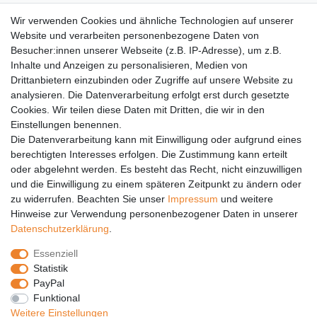
AGB
Wir verwenden Cookies und ähnliche Technologien auf unserer
Versandkosten
Website und verarbeiten personenbezogene Daten von
Barrierefreiheit
Besucher:innen unserer Webseite (z.B. IP-Adresse), um z.B.
Inhalte und Anzeigen zu personalisieren, Medien von
Anleitungen
Drittanbietern einzubinden oder Zugriffe auf unsere Website zu
analysieren. Die Datenverarbeitung erfolgt erst durch gesetzte
Vertrag widerrufen
Cookies. Wir teilen diese Daten mit Dritten, die wir in den
Einstellungen benennen.
PARTNER
Die Datenverarbeitung kann mit Einwilligung oder aufgrund eines
DHL
berechtigten Interesses erfolgen. Die Zustimmung kann erteilt
oder abgelehnt werden. Es besteht das Recht, nicht einzuwilligen
GLS
und die Einwilligung zu einem späteren Zeitpunkt zu ändern oder
DB Schenker
zu widerrufen. Beachten Sie unser
Impressum
und weitere
PaketPLUS
Hinweise zur Verwendung personenbezogener Daten in unserer
Daten­schutz­erklärung
.
SPONSORING
Essenziell
Malchower SV 90
Statistik
Malchower Wölfe
PayPal
Funktional
ZERTIFIKATE
Weitere Einstellungen