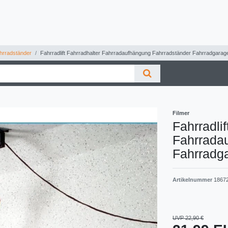
rradständer
Fahrradlift Fahrradhalter Fahrradaufhängung Fahrradständer Fahrradgarage
Filmer
Fahrradlif
Fahrrada
Fahrradg
Artikelnummer
1867
UVP 22,90 €