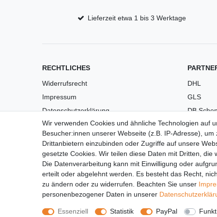
Lieferzeit etwa 1 bis 3 Werktage
RECHTLICHES
PARTNE
Widerrufsrecht
DHL
Impressum
GLS
Datenschutzerklärung
DB Schen
Wir verwenden Cookies und ähnliche Technologien auf 
AGB
PaketPL
Besucher:innen unserer Webseite (z.B. IP-Adresse), um z
Versandkosten
Drittanbietern einzubinden oder Zugriffe auf unsere Webs
Barrierefreiheit
gesetzte Cookies. Wir teilen diese Daten mit Dritten, die
Die Datenverarbeitung kann mit Einwilligung oder aufgru
Anleitungen
erteilt oder abgelehnt werden. Es besteht das Recht, nich
Vertrag widerrufen
zu ändern oder zu widerrufen. Beachten Sie unser
Impr
personenbezogener Daten in unserer
Daten­schutz­erklä
Essenziell
Statistik
PayPal
Funkt