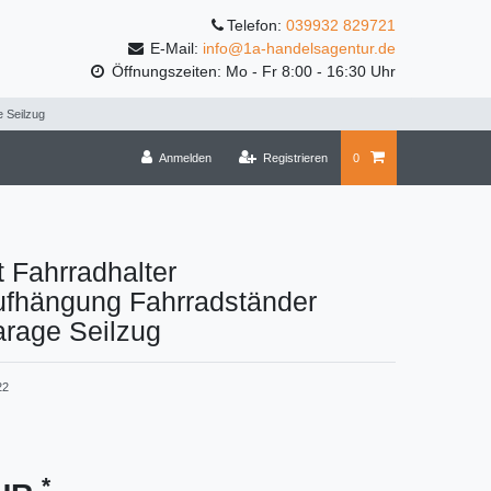
Telefon:
039932 829721
E-Mail:
info@1a-handelsagentur.de
Öffnungszeiten: Mo - Fr 8:00 - 16:30 Uhr
 Seilzug
Anmelden
Registrieren
0
t Fahrradhalter
ufhängung Fahrradständer
arage Seilzug
22
*