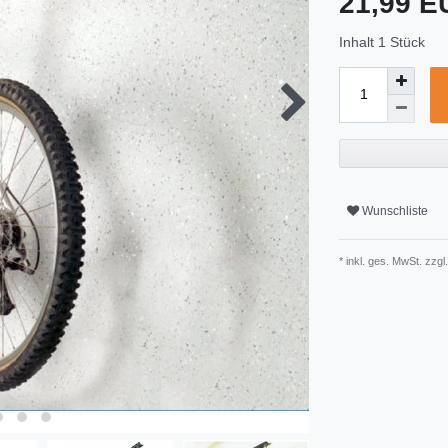
21,99 
Inhalt
1
Stück
Wunschliste
* inkl. ges. MwSt. zzgl.