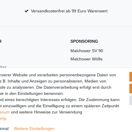
Versandkostenfrei ab 99 Euro Warenwert
R
SPONSORING
Malchower SV 90
Malchower Wölfe
ker
unserer Website und verarbeiten personenbezogene Daten von
US
.B. Inhalte und Anzeigen zu personalisieren, Medien von
ite zu analysieren. Die Datenverarbeitung erfolgt erst durch
 wir in den Einstellungen benennen.
nd eines berechtigten Interesses erfolgen. Die Zustimmung kann
t einzuwilligen und die Einwilligung zu einem späteren Zeitpunkt
essum
und weitere Hinweise zur Verwendung
rung
.
© Copyright 2026 | Alle Rechte vorbehalten.
ional
Weitere Einstellungen