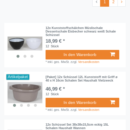
1
2
12x Kunststoffschälchen Müslischale
Dessertschale Eisbecher schwarz weiß Schale
Schüssel
18,99 € *
12
Stück
In den Warenkorb
*
inkl. ges. MwSt.
zzgl.
Versandkosten
Artikelpaket
[Paket] 12x Schüssel 12L Kunststoff mit Griff ø
40 x H 16cm Schalen Set Haushalt Vielzweck
46,99 € *
12
Stück
In den Warenkorb
*
inkl. ges. MwSt.
zzgl.
Versandkosten
12x Schüssel Set 38x38x15,5cm eckig 15L
Schalen Haushalt Wannen