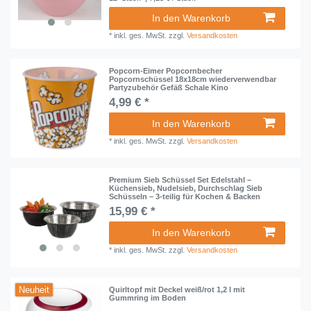
In den Warenkorb
*
inkl. ges. MwSt.
zzgl.
Versandkosten
Popcorn-Eimer Popcornbecher
Popcornschüssel 18x18cm wiederverwendbar
Partyzubehör Gefäß Schale Kino
4,99 € *
In den Warenkorb
*
inkl. ges. MwSt.
zzgl.
Versandkosten
Premium Sieb Schüssel Set Edelstahl –
Küchensieb, Nudelsieb, Durchschlag Sieb
Schüsseln – 3-teilig für Kochen & Backen
15,99 € *
In den Warenkorb
*
inkl. ges. MwSt.
zzgl.
Versandkosten
Neuheit
Quirltopf mit Deckel weiß/rot 1,2 l mit
Gummring im Boden