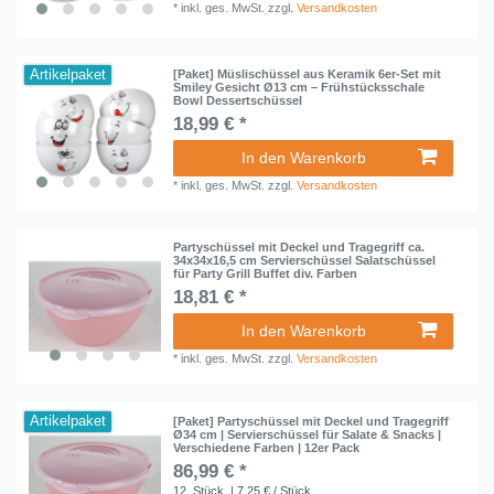
*
inkl. ges. MwSt.
zzgl.
Versandkosten
Artikelpaket
[Paket] Müslischüssel aus Keramik 6er-Set mit
Smiley Gesicht Ø13 cm – Frühstücksschale
Bowl Dessertschüssel
18,99 € *
In den Warenkorb
*
inkl. ges. MwSt.
zzgl.
Versandkosten
Partyschüssel mit Deckel und Tragegriff ca.
34x34x16,5 cm Servierschüssel Salatschüssel
für Party Grill Buffet div. Farben
18,81 € *
In den Warenkorb
*
inkl. ges. MwSt.
zzgl.
Versandkosten
Artikelpaket
[Paket] Partyschüssel mit Deckel und Tragegriff
Ø34 cm | Servierschüssel für Salate & Snacks |
Verschiedene Farben | 12er Pack
86,99 € *
12
Stück
| 7,25 € / Stück