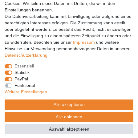
Cookies. Wir teilen diese Daten mit Dritten, die wir in den
Einstellungen benennen.
PARTNER
Die Datenverarbeitung kann mit Einwilligung oder aufgrund eines
DHL
berechtigten Interesses erfolgen. Die Zustimmung kann erteilt
oder abgelehnt werden. Es besteht das Recht, nicht einzuwilligen
GLS
und die Einwilligung zu einem späteren Zeitpunkt zu ändern oder
DB Schenker
zu widerrufen. Beachten Sie unser
Impressum
und weitere
PaketPLUS
Hinweise zur Verwendung personenbezogener Daten in unserer
Daten­schutz­erklärung
.
SPONSORING
Essenziell
Malchower SV 90
Statistik
Malchower Wölfe
PayPal
Funktional
ZERTIFIKATE
Weitere Einstellungen
Händlerbund
Alle akzeptieren
Trusted Shops
Alle ablehnen
© Copyright 2026 | Alle Rechte vorbehalten.
Auswahl akzeptieren