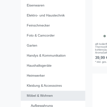
Eisenwaren
Elektro- und Haustechnik
Feinschmecker
Foto & Camcorder
alfi Isoli
Garten
Thermosfla
kohlensäu
AromaSafe
Handys & Kommunikation
39,99 
*
inkl. ges
Haushaltsgeräte
Heimwerker
Kleidung & Accessoires
Möbel & Wohnen
Aufbewahrung