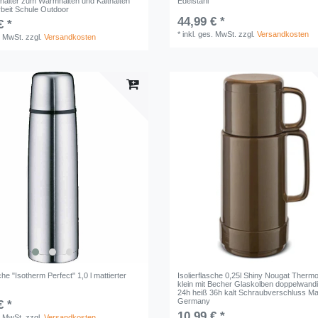
älter zum Warmhalten und Kalthalten
Edelstahl
Arbeit Schule Outdoor
44,99 € *
€ *
*
inkl. ges. MwSt.
zzgl.
Versandkosten
. MwSt.
zzgl.
Versandkosten
sche "Isotherm Perfect" 1,0 l mattierter
Isolierflasche 0,25l Shiny Nougat Therm
klein mit Becher Glaskolben doppelwandi
24h heiß 36h kalt Schraubverschluss Ma
Germany
€ *
10,99 € *
. MwSt.
zzgl.
Versandkosten