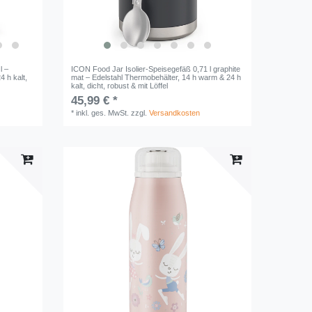
l –
ICON Food Jar Isolier-Speisegefäß 0,71 l graphite
 h kalt,
mat – Edelstahl Thermobehälter, 14 h warm & 24 h
kalt, dicht, robust & mit Löffel
45,99 € *
*
inkl. ges. MwSt.
zzgl.
Versandkosten