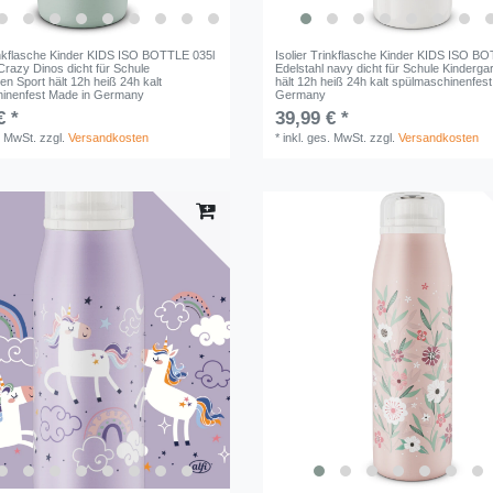
rinkflasche Kinder KIDS ISO BOTTLE 035l
Isolier Trinkflasche Kinder KIDS ISO B
Crazy Dinos dicht für Schule
Edelstahl navy dicht für Schule Kinderga
en Sport hält 12h heiß 24h kalt
hält 12h heiß 24h kalt spülmaschinenfes
inenfest Made in Germany
Germany
€ *
39,99 € *
. MwSt.
zzgl.
Versandkosten
*
inkl. ges. MwSt.
zzgl.
Versandkosten