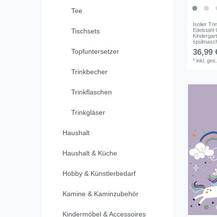
Tee
Isolier T
Edelstahl 
Tischsets
Kindergart
spülmasch
36,99 
Topfuntersetzer
*
inkl. ges
Trinkbecher
Trinkflaschen
Trinkgläser
Haushalt
Haushalt & Küche
Hobby & Künstlerbedarf
Kamine & Kaminzubehör
Kindermöbel & Accessoires