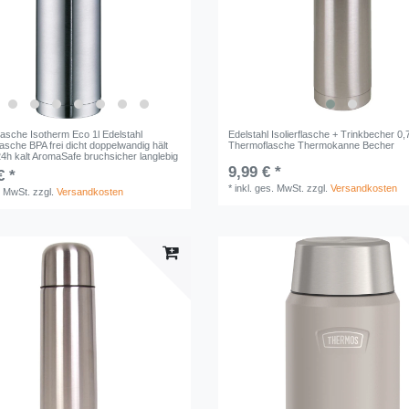
erflasche Isotherm Eco 1l Edelstahl
Edelstahl Isolierflasche + Trinkbecher 0,
sche BPA frei dicht doppelwandig hält
Thermoflasche Thermokanne Becher
24h kalt AromaSafe bruchsicher langlebig
9,99 € *
€ *
*
inkl. ges. MwSt.
zzgl.
Versandkosten
. MwSt.
zzgl.
Versandkosten