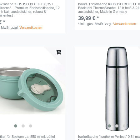
rinkflasche KIDS ISO BOTTLE 0,35 l
Isolier-Trinkflasche KIDS ISO BOTTLE 0,
nicorns“ – Premium-Edelstahlflasche, 12
Edelstahl Thermoflasche, 12 h heiß & 24 
4 h kalt, auslaufsicher, robust &
auslaufsicher, Made in Germany
inenfest
39,99 € *
€ *
*
inkl. ges. MwSt.
zzgl.
Versandkosten
. MwSt.
zzgl.
Versandkosten
älter für Speisen ca. 850 ml mit Löffel
Isolierflasche "Isotherm Perfect" 0,5 l mat