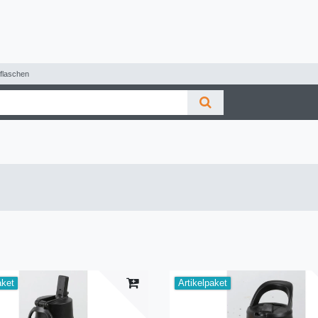
rflaschen
aket
Artikelpaket