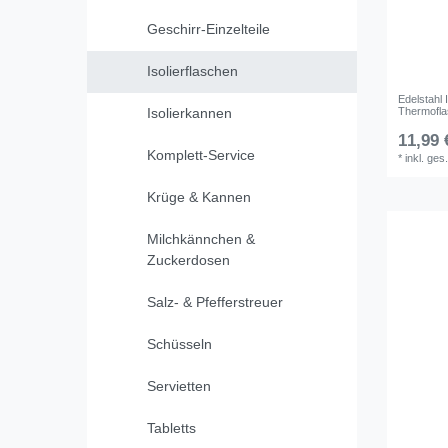
Geschirr-Einzelteile
Isolierflaschen
Edelstahl 
Thermofl
Isolierkannen
11,99 
Komplett-Service
*
inkl. ges
Krüge & Kannen
Milchkännchen &
Zuckerdosen
Salz- & Pfefferstreuer
Schüsseln
Servietten
Tabletts