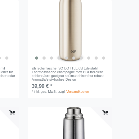
 mit
alfi Isolierflasche ISO BOTTLE 05l Edelstahl
icher für
Thermosflasche champagne matt BPA frei dicht
Reisen oder
kohlensäure geeignet spülmaschinenfest robust
AromaSafe stylisches Design
39,99 € *
*
inkl. ges. MwSt.
zzgl.
Versandkosten