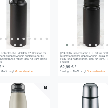
 Isolierflasche Edelstahl 1200ml matt mit
[Paket] 8x Isolierflasche EDS 500ml matt
deckel doppelwandig auslaufsicher für
Kunststoffdeckel, doppelwandig, auslaufs
Kaltgetränke robust ideal für Büro Reise
Heiß- und Kaltgetränke, ideal für Büro, 
it
Freizeit
€ *
62,99 € *
. MwSt.
zzgl.
Versandkosten
*
inkl. ges. MwSt.
zzgl.
Versandkosten