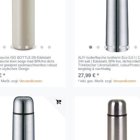
erflasche ISO BOTTLE 05l Edelstahl
ALFI Isolierflasche Isotherm Eco 0,5 l | 1
sche linen beige matt BPA frei dicht
24h kalt | Edelstahl, BPA-frei, dichtschli
re geeignet spülmaschinenfest robust
Trinkbecher | AromaSafe®, colourProte
 stylisches Design
langlebig & nachhaltig
€ *
27,99 € *
. MwSt.
zzgl.
Versandkosten
*
inkl. ges. MwSt.
zzgl.
Versandkosten