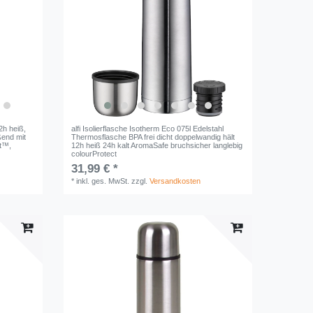
2h heiß,
alfi Isolierflasche Isotherm Eco 075l Edelstahl
eßend mit
Thermosflasche BPA frei dicht doppelwandig hält
ct™,
12h heiß 24h kalt AromaSafe bruchsicher langlebig
colourProtect
31,99 € *
*
inkl. ges. MwSt.
zzgl.
Versandkosten