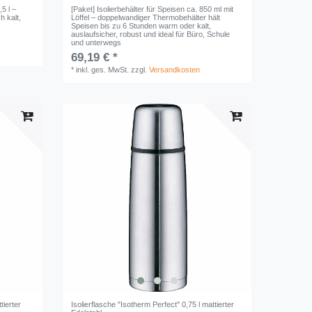
5 l –
[Paket] Isolierbehälter für Speisen ca. 850 ml mit
h kalt,
Löffel – doppelwandiger Thermobehälter hält
Speisen bis zu 6 Stunden warm oder kalt,
auslaufsicher, robust und ideal für Büro, Schule
und unterwegs
69,19 € *
*
inkl. ges. MwSt.
zzgl.
Versandkosten
tierter
Isolierflasche "Isotherm Perfect" 0,75 l mattierter