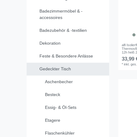
Badezimmermöbel & -
accessoires
Badezubehör & -textilien
Dekoration
alfi Isoli
Thermosfla
12h heiß 
Feste & Besondere Anlässe
33,99 
*
inkl. ges
Gedeckter Tisch
Aschenbecher
Besteck
Essig- & Öl-Sets
Etagere
Flaschenkühler