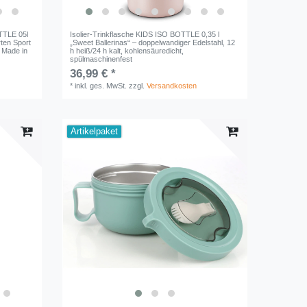
OTTLE 05l
Isolier-Trinkflasche KIDS ISO BOTTLE 0,35 l
rten Sport
„Sweet Ballerinas“ – doppelwandiger Edelstahl, 12
t Made in
h heiß/24 h kalt, kohlensäuredicht,
spülmaschinenfest
36,99 € *
*
inkl. ges. MwSt.
zzgl.
Versandkosten
Artikelpaket