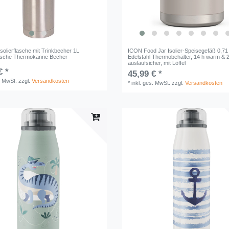
Isolierflasche mit Trinkbecher 1L
ICON Food Jar Isolier-Speisegefäß 0,71 
asche Thermokanne Becher
Edelstahl Thermobehälter, 14 h warm & 24
auslaufsicher, mit Löffel
€ *
45,99 € *
. MwSt.
zzgl.
Versandkosten
*
inkl. ges. MwSt.
zzgl.
Versandkosten