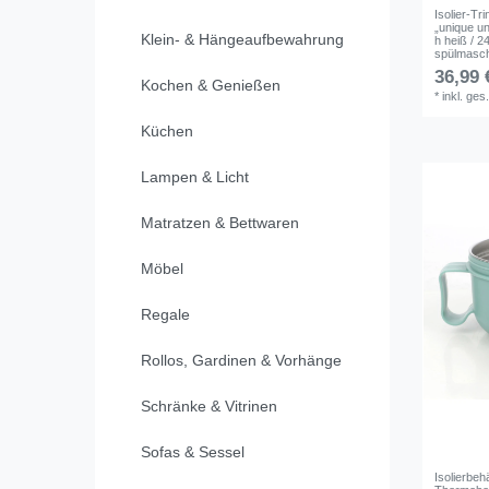
Isolier-T
„unique u
Klein- & Hängeaufbewahrung
h heiß / 2
spülmasch
36,99 
Kochen & Genießen
*
inkl. ges
Küchen
Lampen & Licht
Matratzen & Bettwaren
Möbel
Regale
Rollos, Gardinen & Vorhänge
Schränke & Vitrinen
Sofas & Sessel
Isolierbeh