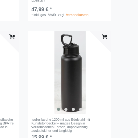
Edelstahl
47,99 € *
*
inkl. ges. MwSt.
zzgl.
Versandkosten
osflasche
Isolierflasche 1200 ml aus Edelstahl mit
g BPA frei
Kunststoffdeckel – mattes Design in
de in
verschiedenen Farben, doppelwandig,
auslaufsicher und langlebig
15,99 € *