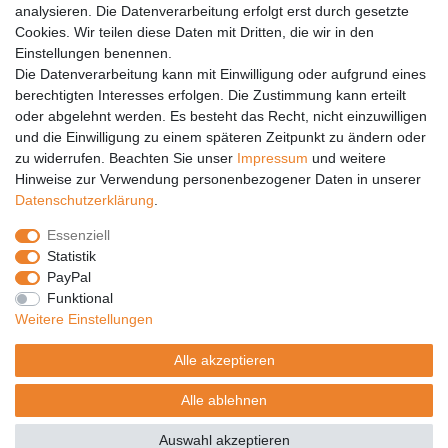
analysieren. Die Datenverarbeitung erfolgt erst durch gesetzte
Vertrag widerrufen
Cookies. Wir teilen diese Daten mit Dritten, die wir in den
Einstellungen benennen.
PARTNER
Die Datenverarbeitung kann mit Einwilligung oder aufgrund eines
DHL
berechtigten Interesses erfolgen. Die Zustimmung kann erteilt
oder abgelehnt werden. Es besteht das Recht, nicht einzuwilligen
GLS
und die Einwilligung zu einem späteren Zeitpunkt zu ändern oder
DB Schenker
zu widerrufen. Beachten Sie unser
Impressum
und weitere
PaketPLUS
Hinweise zur Verwendung personenbezogener Daten in unserer
Daten­schutz­erklärung
.
SPONSORING
Essenziell
Malchower SV 90
Statistik
Malchower Wölfe
PayPal
Funktional
ZERTIFIKATE
Weitere Einstellungen
Händlerbund
Alle akzeptieren
Trusted Shops
Alle ablehnen
© Copyright 2026 | Alle Rechte vorbehalten.
Auswahl akzeptieren