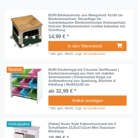
BURI Bierkastensitz aus Mangoholz 41x30 cm
Bierkistenaufsatz Sitzauflage für
Getränkekasten Bierkistenhocker Kistenaufsatz
Holzsitz Bierkastenmöbel rustikal belastbar mit
Schriftzug
14,99 € *
In den Warenkorb
*
inkl. ges. MwSt.
zzgl.
Versandkosten
Neuheit
BURI Kinderregal mit 9 bunten Stoffboxen |
Kinderzimmerregal aus Holz mit stabilen
Seitenwänden | Kindermöbel Regal zur
Aufbewahrung von Spielzeug, Büchern &
Kleidung | 66x64,5x30 cm
ab 32,99 € *
Artikel anzeigen
*
inkl. ges. MwSt.
zzgl.
Versandkosten
Artikelpaket
[Paket] Home Style Kabinettschrank mit 4
Schubladen 23,5x27x11cm Mini Stauraum
Blickfang
16,99 € *