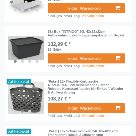
In den Warenkorb
*
inkl. ges. MwSt.
zzgl.
Versandkosten
16x Box "INTRIGO" 20L 43x32x22cm
Aufbewahrungskorb Lagerungskiste mit Deckel
132,99 € *
16
Stück
In den Warenkorb
*
inkl. ges. MwSt.
zzgl.
Versandkosten
Artikelpaket
[Paket] 16x Flexible Korbtasche
48,5x31,5x37,5cm verschiedene Farben |
Robuste Kunststofftasche für Einkauf, Wäsche
& Aufbewahrung
108,27 € *
In den Warenkorb
*
inkl. ges. MwSt.
zzgl.
Versandkosten
Artikelpaket
[Paket] 19x Scharnierboxen 24L 60x40x17cm
Transparent Deckel Aufbewahrung