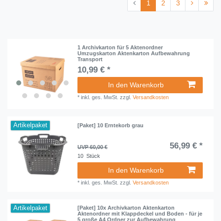
1
2
3
1 Archivkarton für 5 Aktenordner
Umzugskarton Aktenkarton Aufbewahrung
Transport
10,99 € *
In den Warenkorb
*
inkl. ges. MwSt.
zzgl.
Versandkosten
Artikelpaket
[Paket] 10 Erntekorb grau
56,99 € *
UVP 60,00 €
10
Stück
In den Warenkorb
*
inkl. ges. MwSt.
zzgl.
Versandkosten
Artikelpaket
[Paket] 10x Archivkarton Aktenkarton
Aktenordner mit Klappdeckel und Boden - für je
5 große A4 Ordner zur Aufbewahrung