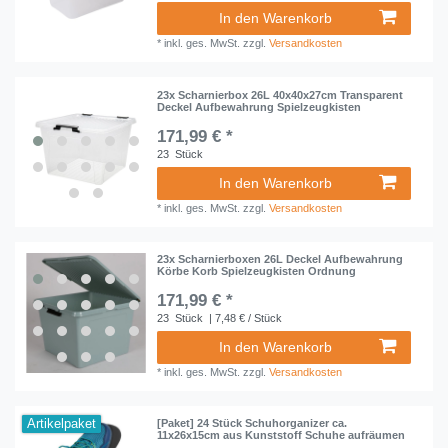
In den Warenkorb
*
inkl. ges. MwSt.
zzgl.
Versandkosten
23x Scharnierbox 26L 40x40x27cm Transparent
Deckel Aufbewahrung Spielzeugkisten
171,99 € *
23
Stück
In den Warenkorb
*
inkl. ges. MwSt.
zzgl.
Versandkosten
23x Scharnierboxen 26L Deckel Aufbewahrung
Körbe Korb Spielzeugkisten Ordnung
171,99 € *
23
Stück
| 7,48 € / Stück
In den Warenkorb
*
inkl. ges. MwSt.
zzgl.
Versandkosten
Artikelpaket
[Paket] 24 Stück Schuhorganizer ca.
11x26x15cm aus Kunststoff Schuhe aufräumen