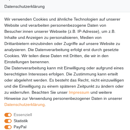
Datenschutzerklärung
AGB
Wir verwenden Cookies und ähnliche Technologien auf unserer
Versandkosten
Website und verarbeiten personenbezogene Daten von
Barrierefreiheit
Besucher:innen unserer Webseite (z.B. IP-Adresse), um z.B.
Inhalte und Anzeigen zu personalisieren, Medien von
Anleitungen
Drittanbietern einzubinden oder Zugriffe auf unsere Website zu
analysieren. Die Datenverarbeitung erfolgt erst durch gesetzte
Vertrag widerrufen
Cookies. Wir teilen diese Daten mit Dritten, die wir in den
PARTNER
Einstellungen benennen.
Die Datenverarbeitung kann mit Einwilligung oder aufgrund eines
DHL
berechtigten Interesses erfolgen. Die Zustimmung kann erteilt
oder abgelehnt werden. Es besteht das Recht, nicht einzuwilligen
GLS
und die Einwilligung zu einem späteren Zeitpunkt zu ändern oder
DB Schenker
zu widerrufen. Beachten Sie unser
Impressum
und weitere
PaketPLUS
Hinweise zur Verwendung personenbezogener Daten in unserer
Daten­schutz­erklärung
.
SPONSORING
Essenziell
Malchower SV 90
Statistik
Malchower Wölfe
PayPal