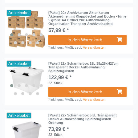
Artikelpaket
[Paket] 20x Archivkarton Aktenkarton
Aktenordner mit Klappdeckel und Boden - für je
5 große A4 Ordner zur Aufbewahrung
Organisation Transport Archivschachtel
57,99 € *
In den Warenkorb
*
inkl. ges. MwSt.
zzgl.
Versandkosten
Artikelpaket
[Paket] 22x Scharnierbox 19L 38x28xH27cm
Transparent Deckel Aufbewahrung
Spielzeugkisten
122,99 € *
22
Stück
In den Warenkorb
*
inkl. ges. MwSt.
zzgl.
Versandkosten
Artikelpaket
[Paket] 22x Scharnierbox 5,5L Transparent
Deckel Aufbewahrung Spielzeugkisten
Ordnung
73,99 € *
22
Stück