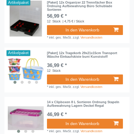
Artikelpaket
[Paket] 12x Organizer 22 Trennfächer Box
Ordnung Aufbewahrung Büro Schublade
Sortieren
56,99 € *
12
Stück
| 4,75 € / Stück
In den Warenkorb
*
inkl. ges. MwSt.
zzgl.
Versandkosten
Artikelpaket
[Paket] 12x Tragekorb 29x21x15cm Transport
Wäsche Einkaufskiste bunt Kunststoff
36,99 € *
12
Stück
In den Warenkorb
*
inkl. ges. MwSt.
zzgl.
Versandkosten
14 x Clipboxen 8 L Sortieren Ordnung Stapeln
Aufbewahrung Lagern Deckel Regal
46,99 € *
In den Warenkorb
*
inkl. ges. MwSt.
zzgl.
Versandkosten