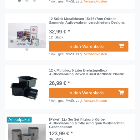
*
inkl. ges. MwSt.
zzgl.
Versandkosten
12 Stück Metalldosen 15x15x7cm Ordnen
Sammeln Aufbewahren verschiedene Designs
32,99 € *
12
Stück
In den Warenkorb
*
inkl. ges. MwSt.
zzgl.
Versandkosten
12 x Multibox 5 Liter Drehstapelbox
Aufbewahrung Boxen Kunststoffkiste Plastik
26,99 € *
In den Warenkorb
*
inkl. ges. MwSt.
zzgl.
Versandkosten
Artikelpaket
[Paket] 12x 3er Set Filzkorb Körbe
Aufbewahrung Größe rund grau Weihnachten
Geschenkbox
123,99 € *
36
Stück