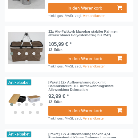
In den Warenkorb
*
inkl. ges. MwSt.
zzgl.
Versandkosten
12x Alu-Faltkorb klappbar stabiler Rahmen
abwischbarer Polyesterbezug bis 25kg
105,99 € *
12
Stück
In den Warenkorb
*
inkl. ges. MwSt.
zzgl.
Versandkosten
Artikelpaket
[Paket] 12x Aufbewahrungsbox mit
Bambusdeckel 11L Aufbewahrungskiste
Allzweckbox Dekoration
92,99 € *
12
Stück
In den Warenkorb
*
inkl. ges. MwSt.
zzgl.
Versandkosten
Artikelpaket
[Paket] 12x Aufbewahrungsboxen 4,5L
Bambusdeckel Kisten Ordnung Lagerung