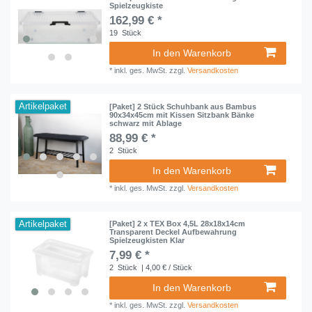
Spielzeugkiste
162,99 € *
19
Stück
In den Warenkorb
*
inkl. ges. MwSt.
zzgl.
Versandkosten
Artikelpaket
[Paket] 2 Stück Schuhbank aus Bambus
90x34x45cm mit Kissen Sitzbank Bänke
schwarz mit Ablage
88,99 € *
2
Stück
In den Warenkorb
*
inkl. ges. MwSt.
zzgl.
Versandkosten
Artikelpaket
[Paket] 2 x TEX Box 4,5L 28x18x14cm
Transparent Deckel Aufbewahrung
Spielzeugkisten Klar
7,99 € *
2
Stück
| 4,00 € / Stück
In den Warenkorb
*
inkl. ges. MwSt.
zzgl.
Versandkosten