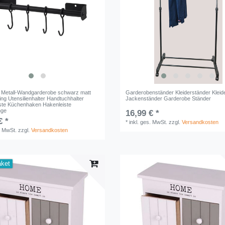
x Metall-Wandgarderobe schwarz matt
Garderobenständer Kleiderständer Kleid
ng Utensilienhalter Handtuchhalter
Jackenständer Garderobe Ständer
ste Küchenhaken Hakenleiste
nge
16,99 € *
€ *
*
inkl. ges. MwSt.
zzgl.
Versandkosten
. MwSt.
zzgl.
Versandkosten
aket