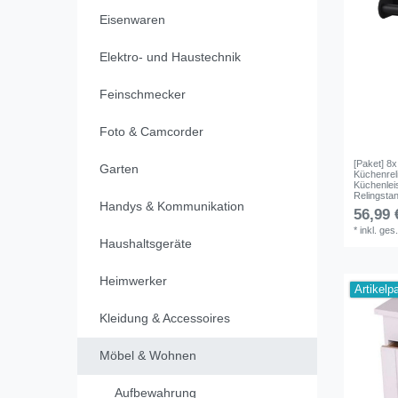
Eisenwaren
Elektro- und Haustechnik
Feinschmecker
Foto & Camcorder
[Paket] 8
Garten
Küchenreli
Küchenlei
Relingsta
Handys & Kommunikation
56,99 
*
inkl. ges
Haushaltsgeräte
Heimwerker
Artikelp
Kleidung & Accessoires
Möbel & Wohnen
Aufbewahrung