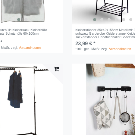
utzhülle Kleidersack Kleiderhülle
Kleiderständer 85x42x158cm Metall mit 
utz Schutzhülle 60x100cm
schwarz Garderobe Kleiderstange Kleide
Jackenständer Handtuchhalter Badezim
 *
23,99 € *
. MwSt.
zzgl.
Versandkosten
*
inkl. ges. MwSt.
zzgl.
Versandkosten