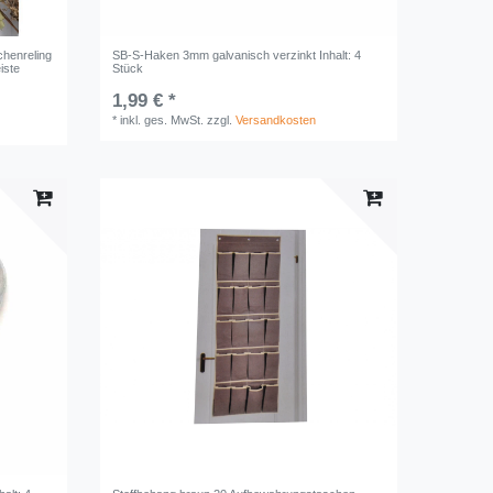
henreling
SB-S-Haken 3mm galvanisch verzinkt Inhalt: 4
iste
Stück
1,99 € *
*
inkl. ges. MwSt.
zzgl.
Versandkosten