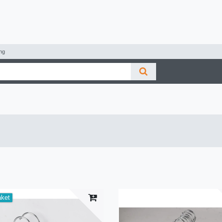
ng
aket