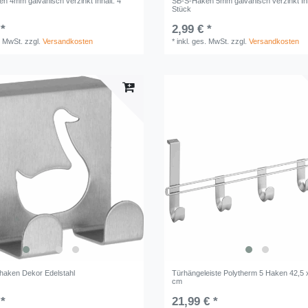
n 4mm galvanisch verzinkt Inhalt: 4
SB-S-Haken 5mm galvanisch verzinkt Inh
Stück
 *
2,99 € *
. MwSt.
zzgl.
Versandkosten
*
inkl. ges. MwSt.
zzgl.
Versandkosten
haken Dekor Edelstahl
Türhängeleiste Polytherm 5 Haken 42,5 x
cm
 *
21,99 € *