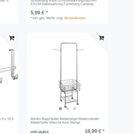
alt: 4
Stoffbehang braun 20 Aufbewahrungstaschen
47x134 Aufbewahrung Türbehang Camping
5,99 € *
*
inkl. ges. MwSt.
zzgl.
Versandkosten
 4 x 15,5
Wenko Bügel Butler Kleiderbügel Kleiderständer
Kleiderbutler Wäsche Korb Stange
18,99 € *
UVP 19,99 €