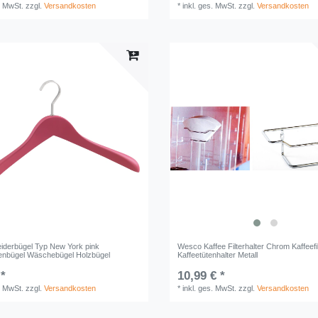
. MwSt.
zzgl.
Versandkosten
*
inkl. ges. MwSt.
zzgl.
Versandkosten
iderbügel Typ New York pink
Wesco Kaffee Filterhalter Chrom Kaffeefil
enbügel Wäschebügel Holzbügel
Kaffeetütenhalter Metall
 *
10,99 € *
. MwSt.
zzgl.
Versandkosten
*
inkl. ges. MwSt.
zzgl.
Versandkosten