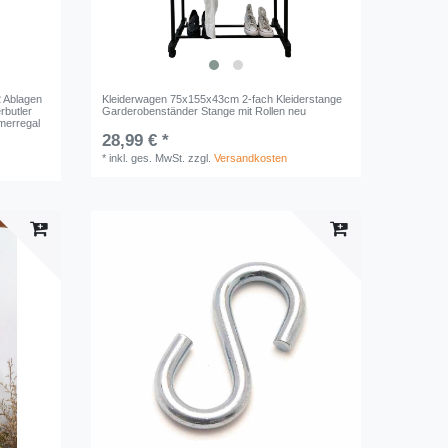
2 Ablagen
Kleiderwagen 75x155x43cm 2-fach Kleiderstange
rbutler
Garderobenständer Stange mit Rollen neu
merregal
28,99 € *
*
inkl. ges. MwSt.
zzgl.
Versandkosten