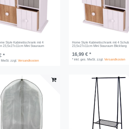
ome Style Kabinettschrank mit 4
Home Style Kabinettschrank mit 4 Schu
n 23,5x27x11cm Mini Stauraum
23,5x27x11cm Mini Stauraum Blickfang
16,99 € *
€ *
*
inkl. ges. MwSt.
zzgl.
Versandkosten
. MwSt.
zzgl.
Versandkosten