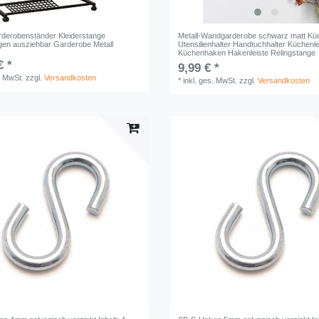
derobenständer Kleiderstange
Metall-Wandgarderobe schwarz matt Küc
gen ausziehbar Garderobe Metall
Utensilienhalter Handtuchhalter Küchenle
Küchenhaken Hakenleiste Relingstange
€ *
9,99 € *
. MwSt.
zzgl.
Versandkosten
*
inkl. ges. MwSt.
zzgl.
Versandkosten