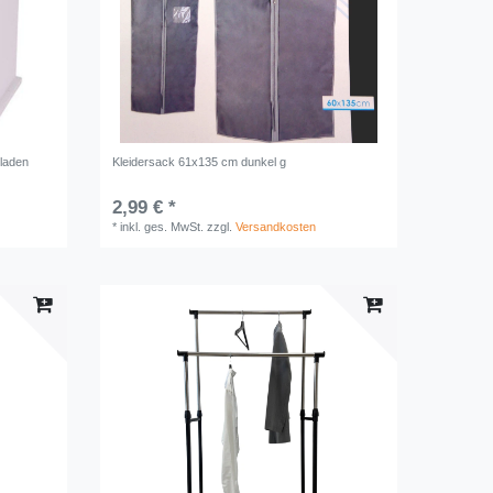
bladen
Kleidersack 61x135 cm dunkel g
2,99 € *
*
inkl. ges. MwSt.
zzgl.
Versandkosten