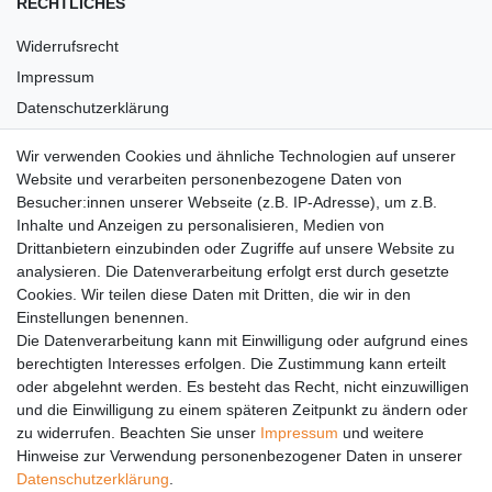
RECHTLICHES
Widerrufsrecht
Impressum
Datenschutzerklärung
AGB
Wir verwenden Cookies und ähnliche Technologien auf unserer
Versandkosten
Website und verarbeiten personenbezogene Daten von
Barrierefreiheit
Besucher:innen unserer Webseite (z.B. IP-Adresse), um z.B.
Inhalte und Anzeigen zu personalisieren, Medien von
Anleitungen
Drittanbietern einzubinden oder Zugriffe auf unsere Website zu
analysieren. Die Datenverarbeitung erfolgt erst durch gesetzte
Vertrag widerrufen
Cookies. Wir teilen diese Daten mit Dritten, die wir in den
PARTNER
Einstellungen benennen.
Die Datenverarbeitung kann mit Einwilligung oder aufgrund eines
DHL
berechtigten Interesses erfolgen. Die Zustimmung kann erteilt
oder abgelehnt werden. Es besteht das Recht, nicht einzuwilligen
GLS
und die Einwilligung zu einem späteren Zeitpunkt zu ändern oder
DB Schenker
zu widerrufen. Beachten Sie unser
Impressum
und weitere
PaketPLUS
Hinweise zur Verwendung personenbezogener Daten in unserer
Daten­schutz­erklärung
.
SPONSORING