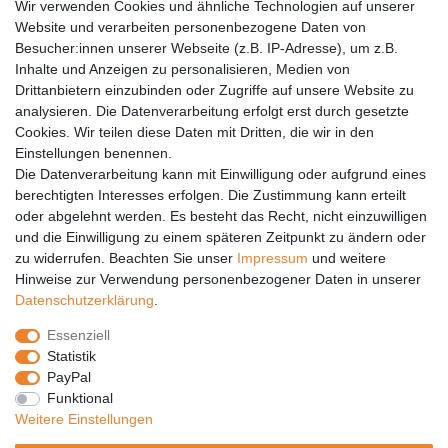
Wir verwenden Cookies und ähnliche Technologien auf unserer
Versandkosten
Website und verarbeiten personenbezogene Daten von
Barrierefreiheit
Besucher:innen unserer Webseite (z.B. IP-Adresse), um z.B.
Inhalte und Anzeigen zu personalisieren, Medien von
Anleitungen
Drittanbietern einzubinden oder Zugriffe auf unsere Website zu
analysieren. Die Datenverarbeitung erfolgt erst durch gesetzte
Vertrag widerrufen
Cookies. Wir teilen diese Daten mit Dritten, die wir in den
PARTNER
Einstellungen benennen.
Die Datenverarbeitung kann mit Einwilligung oder aufgrund eines
DHL
berechtigten Interesses erfolgen. Die Zustimmung kann erteilt
oder abgelehnt werden. Es besteht das Recht, nicht einzuwilligen
GLS
und die Einwilligung zu einem späteren Zeitpunkt zu ändern oder
DB Schenker
zu widerrufen. Beachten Sie unser
Impressum
und weitere
PaketPLUS
Hinweise zur Verwendung personenbezogener Daten in unserer
Daten­schutz­erklärung
.
SPONSORING
Essenziell
Malchower SV 90
Statistik
Malchower Wölfe
PayPal
Funktional
ZERTIFIKATE
Weitere Einstellungen
Händlerbund