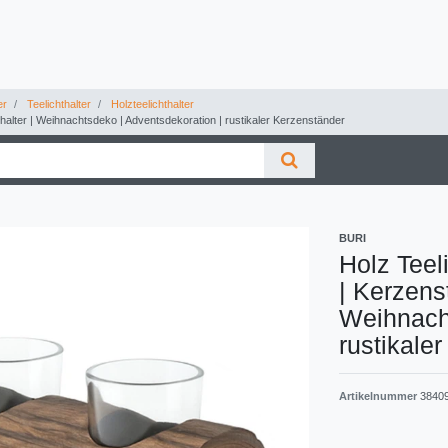
er
Teelichthalter
Holzteelichthalter
nhalter | Weihnachtsdeko | Adventsdekoration | rustikaler Kerzenständer
BURI
Holz Teel
| Kerzens
Weihnacht
rustikale
Artikelnummer
3840