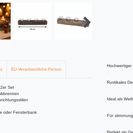
Hochwertiger 
ls
EU-Verantwortliche Person
Rustikales D
 2er Set
 Abbrennen
Ideal als Wei
nrichtungsstilen
de oder Fensterbank
Für stimmung
n
Perfekt als G