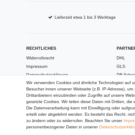
Lieferzeit etwa 1 bis 3 Werktage
RECHTLICHES
PARTNE
Widerrufsrecht
DHL
Impressum
GLS
Datenschutzerklärung
DB Schen
Wir verwenden Cookies und ähnliche Technologien auf 
AGB
PaketPL
Besucher:innen unserer Webseite (z.B. IP-Adresse), um z
Versandkosten
Drittanbietern einzubinden oder Zugriffe auf unsere Webs
Barrierefreiheit
gesetzte Cookies. Wir teilen diese Daten mit Dritten, die
Die Datenverarbeitung kann mit Einwilligung oder aufgru
Anleitungen
erteilt oder abgelehnt werden. Es besteht das Recht, nich
Vertrag widerrufen
zu ändern oder zu widerrufen. Beachten Sie unser
Impr
personenbezogener Daten in unserer
Daten­schutz­erklä