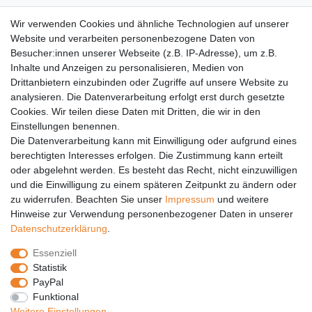
AGB
Wir verwenden Cookies und ähnliche Technologien auf unserer
Versandkosten
Website und verarbeiten personenbezogene Daten von
Barrierefreiheit
Besucher:innen unserer Webseite (z.B. IP-Adresse), um z.B.
Inhalte und Anzeigen zu personalisieren, Medien von
Anleitungen
Drittanbietern einzubinden oder Zugriffe auf unsere Website zu
analysieren. Die Datenverarbeitung erfolgt erst durch gesetzte
Vertrag widerrufen
Cookies. Wir teilen diese Daten mit Dritten, die wir in den
Einstellungen benennen.
PARTNER
Die Datenverarbeitung kann mit Einwilligung oder aufgrund eines
DHL
berechtigten Interesses erfolgen. Die Zustimmung kann erteilt
oder abgelehnt werden. Es besteht das Recht, nicht einzuwilligen
GLS
und die Einwilligung zu einem späteren Zeitpunkt zu ändern oder
DB Schenker
zu widerrufen. Beachten Sie unser
Impressum
und weitere
PaketPLUS
Hinweise zur Verwendung personenbezogener Daten in unserer
Daten­schutz­erklärung
.
SPONSORING
Essenziell
Malchower SV 90
Statistik
Malchower Wölfe
PayPal
Funktional
ZERTIFIKATE
Weitere Einstellungen