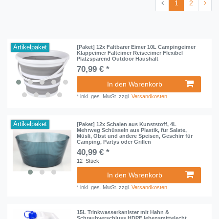
1
2
Artikelpaket
[Paket] 12x Faltbarer Eimer 10L Campingeimer
Klappeimer Falteimer Reiseeimer Flexibel
Platzsparend Outdoor Haushalt
70,99 € *
In den Warenkorb
*
inkl. ges. MwSt.
zzgl.
Versandkosten
Artikelpaket
[Paket] 12x Schalen aus Kunststoff, 4L
Mehrweg Schüsseln aus Plastik, für Salate,
Müsli, Obst und andere Speisen, Geschirr für
Camping, Partys oder Grillen
40,99 € *
12
Stück
In den Warenkorb
*
inkl. ges. MwSt.
zzgl.
Versandkosten
15L Trinkwasserkanister mit Hahn &
Schraubverschluss HDPE lebensmittelecht