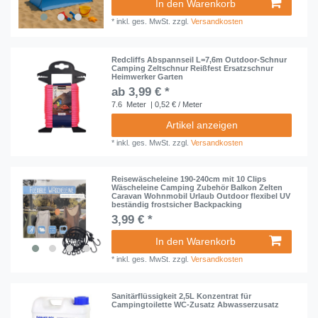
In den Warenkorb
*
inkl. ges. MwSt.
zzgl.
Versandkosten
Redcliffs Abspannseil L=7,6m Outdoor-Schnur
Camping Zeltschnur Reißfest Ersatzschnur
Heimwerker Garten
ab 3,99 € *
7.6
Meter
| 0,52 € / Meter
Artikel anzeigen
*
inkl. ges. MwSt.
zzgl.
Versandkosten
Reisewäscheleine 190-240cm mit 10 Clips
Wäscheleine Camping Zubehör Balkon Zelten
Caravan Wohnmobil Urlaub Outdoor flexibel UV
beständig frostsicher Backpacking
3,99 € *
In den Warenkorb
*
inkl. ges. MwSt.
zzgl.
Versandkosten
Sanitärflüssigkeit 2,5L Konzentrat für
Campingtoilette WC-Zusatz Abwasserzusatz