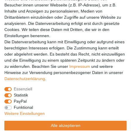
Barrierefreiheit
Besucher:innen unserer Webseite (z.B. IP-Adresse), um z.B.
Inhalte und Anzeigen zu personalisieren, Medien von
Anleitungen
Drittanbietern einzubinden oder Zugriffe auf unsere Website zu
analysieren. Die Datenverarbeitung erfolgt erst durch gesetzte
Vertrag widerrufen
Cookies. Wir teilen diese Daten mit Dritten, die wir in den
PARTNER
Einstellungen benennen.
Die Datenverarbeitung kann mit Einwilligung oder aufgrund eines
DHL
berechtigten Interesses erfolgen. Die Zustimmung kann erteilt
oder abgelehnt werden. Es besteht das Recht, nicht einzuwilligen
GLS
und die Einwilligung zu einem späteren Zeitpunkt zu ändern oder
DB Schenker
zu widerrufen. Beachten Sie unser
Impressum
und weitere
PaketPLUS
Hinweise zur Verwendung personenbezogener Daten in unserer
Daten­schutz­erklärung
.
SPONSORING
Essenziell
Malchower SV 90
Statistik
Malchower Wölfe
PayPal
Funktional
ZERTIFIKATE
Weitere Einstellungen
Händlerbund
Alle akzeptieren
Trusted Shops