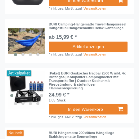
In den Warenkorb
*
inkl. ges. MwSt.
zzgl.
Versandkosten
BURI Camping-Hängematte Travel Hängesessel
Hängestuhl Hängeschaukel Relax Gartenliege
ab 15,99 € *
Artikel anzeigen
*
inkl. ges. MwSt.
zzgl.
Versandkosten
Artikelpaket
[Paket] BURI Gaskocher tragbar 2500 W inkl. 4x
Butangas | Kompakter Campingkocher mit
Transportkoffer | Outdoor Kocher mit
Piezozündung & stufenloser
Flammenregulierung
24,99 € *
1.85
Stück
In den Warenkorb
*
inkl. ges. MwSt.
zzgl.
Versandkosten
Neuheit
BURI Hängematte 200x90cm Hängeliege
Stabhängematte Sonnenliege