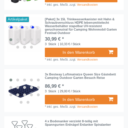
*
inkl. ges. MwSt.
zzgl.
Versandkosten
Artikelpaket
[Paket] 3x 15L Trinkwasserkanister mit Hahn &
Schraubverschluss HDPE lebensmittelecht
Wasserbehälter stapelbar UV-resistent
geruchsneutral für Camping Wohnmobil Garten
Festival Outdoor
30,99 € *
3
Stück
| 10,33 € / Stück
In den Warenkorb
*
inkl. ges. MwSt.
zzgl.
Versandkosten
3x Bestway Luftmatratze Queen Size Gästebett
Camping Outdoor Garten Besuch Reise
86,99 € *
3
Stück
| 29,00 € / Stück
In den Warenkorb
*
inkl. ges. MwSt.
zzgl.
Versandkosten
4 x Bodenanker verzinkt 8-teilig mit
Spanngurten Erdnägel Erdanker Spiralanker