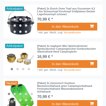
Artikelpaket
[Paket] 2x Dutch Oven Topf aus Gusseisen 4,3
Liter Schmortopf Kochtopf Grillplatten-Deckel
Lagerfeuertopf schwarz
70,99 € *
In den Warenkorb
*
inkl. ges. MwSt.
zzgl.
Versandkosten
Artikelpaket
[Paket] 2x tragbarer Mini Spiritusbrenner
Spirituskocher Campingkocher Outdoorkocher
Alkoholherd Herd Campinglicht
16,99 € *
In den Warenkorb
*
inkl. ges. MwSt.
zzgl.
Versandkosten
Neuheit
[Paket] 2x Zentorno® Outdoor
Mumienschlafsack grün Campingschlafsack
Festivalschlafsack Wasserabweisend
Schlafsack
70,99 € *
In den Warenkorb