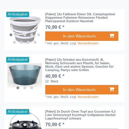
Artikelpaket
[Paket] 12x Faltbarer Eimer 10L Campingeimer
Klappeimer Falteimer Reiseeimer Flexibel
Platzsparend Outdoor Haushalt
70,99 € *
In den Warenkorb
*
inkl. ges. MwSt.
zzgl.
Versandkosten
Artikelpaket
[Paket] 12x Schalen aus Kunststoff, 4L
Mehrweg Schüsseln aus Plastik, für Salate,
Müsli, Obst und andere Speisen, Geschirr für
Camping, Partys oder Grillen
40,99 € *
12
Stück
In den Warenkorb
*
inkl. ges. MwSt.
zzgl.
Versandkosten
Artikelpaket
[Paket] 2x Dutch Oven Topf aus Gusseisen 4,3
Liter Schmortopf Kochtopf Grillplatten-Deckel
Lagerfeuertopf schwarz
70,99 € *