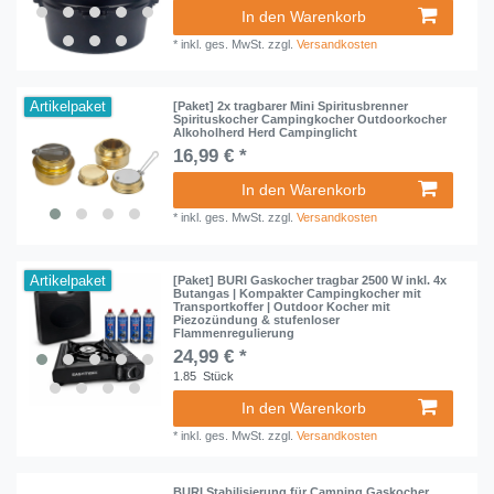
In den Warenkorb
*
inkl. ges. MwSt.
zzgl.
Versandkosten
Artikelpaket
[Paket] 2x tragbarer Mini Spiritusbrenner
Spirituskocher Campingkocher Outdoorkocher
Alkoholherd Herd Campinglicht
16,99 € *
In den Warenkorb
*
inkl. ges. MwSt.
zzgl.
Versandkosten
Artikelpaket
[Paket] BURI Gaskocher tragbar 2500 W inkl. 4x
Butangas | Kompakter Campingkocher mit
Transportkoffer | Outdoor Kocher mit
Piezozündung & stufenloser
Flammenregulierung
24,99 € *
1.85
Stück
In den Warenkorb
*
inkl. ges. MwSt.
zzgl.
Versandkosten
BURI Stabilisierung für Camping Gaskocher