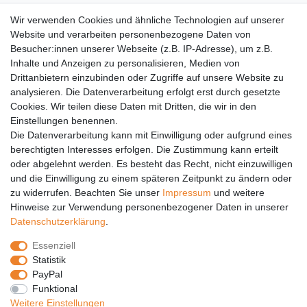
AGB
Wir verwenden Cookies und ähnliche Technologien auf unserer
Versandkosten
Website und verarbeiten personenbezogene Daten von
Barrierefreiheit
Besucher:innen unserer Webseite (z.B. IP-Adresse), um z.B.
Inhalte und Anzeigen zu personalisieren, Medien von
Anleitungen
Drittanbietern einzubinden oder Zugriffe auf unsere Website zu
analysieren. Die Datenverarbeitung erfolgt erst durch gesetzte
Vertrag widerrufen
Cookies. Wir teilen diese Daten mit Dritten, die wir in den
PARTNER
Einstellungen benennen.
Die Datenverarbeitung kann mit Einwilligung oder aufgrund eines
DHL
berechtigten Interesses erfolgen. Die Zustimmung kann erteilt
oder abgelehnt werden. Es besteht das Recht, nicht einzuwilligen
GLS
und die Einwilligung zu einem späteren Zeitpunkt zu ändern oder
DB Schenker
zu widerrufen. Beachten Sie unser
Impressum
und weitere
PaketPLUS
Hinweise zur Verwendung personenbezogener Daten in unserer
Daten­schutz­erklärung
.
SPONSORING
Essenziell
Malchower SV 90
Statistik
Malchower Wölfe
PayPal
Funktional
ZERTIFIKATE
Weitere Einstellungen