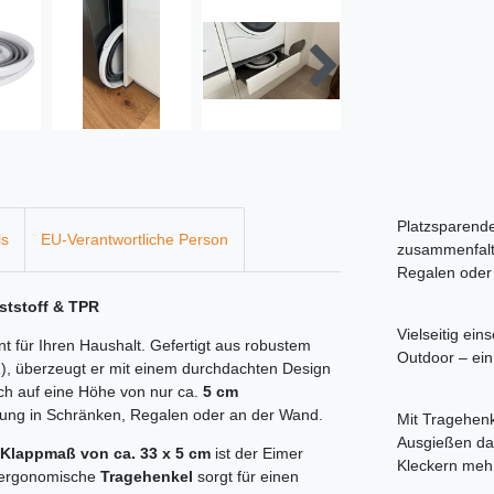
Platzsparende
ls
EU-Verantwortliche Person
zusammenfalte
Regalen oder
ststoff & TPR
Vielseitig ein
ent für Ihren Haushalt. Gefertigt aus robustem
Outdoor – ein 
), überzeugt er mit einem durchdachten Design
ich auf eine Höhe von nur ca.
5 cm
rung in Schränken, Regalen oder an der Wand.
Mit Tragehenk
Ausgießen dan
Klappmaß von ca. 33 x 5 cm
ist der Eimer
Kleckern meh
r ergonomische
Tragehenkel
sorgt für einen