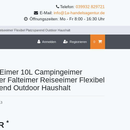
Telefon:
039932 829721
E-Mail:
info@1a-handelsagentur.de
Öffnungszeiten: Mo - Fr 8:00 - 16:30 Uhr
eiseeimer Flexibel Platzsparend Outdoor Haushalt
Anmelden
Registrieren
0
r Eimer 10L Campingeimer
r Falteimer Reiseeimer Flexibel
rend Outdoor Haushalt
13
*
UR