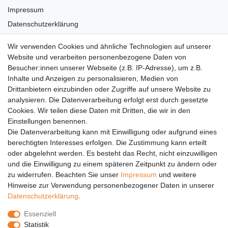
Impressum
Datenschutzerklärung
AGB
Wir verwenden Cookies und ähnliche Technologien auf unserer
Versandkosten
Website und verarbeiten personenbezogene Daten von
Barrierefreiheit
Besucher:innen unserer Webseite (z.B. IP-Adresse), um z.B.
Inhalte und Anzeigen zu personalisieren, Medien von
Anleitungen
Drittanbietern einzubinden oder Zugriffe auf unsere Website zu
analysieren. Die Datenverarbeitung erfolgt erst durch gesetzte
Vertrag widerrufen
Cookies. Wir teilen diese Daten mit Dritten, die wir in den
Einstellungen benennen.
PARTNER
Die Datenverarbeitung kann mit Einwilligung oder aufgrund eines
DHL
berechtigten Interesses erfolgen. Die Zustimmung kann erteilt
oder abgelehnt werden. Es besteht das Recht, nicht einzuwilligen
GLS
und die Einwilligung zu einem späteren Zeitpunkt zu ändern oder
DB Schenker
zu widerrufen. Beachten Sie unser
Impressum
und weitere
PaketPLUS
Hinweise zur Verwendung personenbezogener Daten in unserer
Daten­schutz­erklärung
.
SPONSORING
Essenziell
Malchower SV 90
Statistik