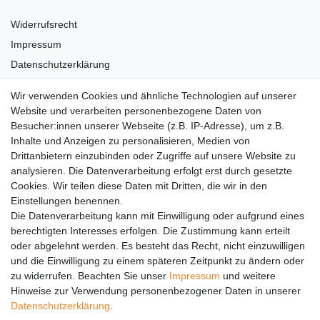
Widerrufsrecht
Impressum
Datenschutzerklärung
AGB
Wir verwenden Cookies und ähnliche Technologien auf unserer
Versandkosten
Website und verarbeiten personenbezogene Daten von
Barrierefreiheit
Besucher:innen unserer Webseite (z.B. IP-Adresse), um z.B.
Inhalte und Anzeigen zu personalisieren, Medien von
Anleitungen
Drittanbietern einzubinden oder Zugriffe auf unsere Website zu
analysieren. Die Datenverarbeitung erfolgt erst durch gesetzte
Vertrag widerrufen
Cookies. Wir teilen diese Daten mit Dritten, die wir in den
Einstellungen benennen.
PARTNER
Die Datenverarbeitung kann mit Einwilligung oder aufgrund eines
DHL
berechtigten Interesses erfolgen. Die Zustimmung kann erteilt
oder abgelehnt werden. Es besteht das Recht, nicht einzuwilligen
GLS
und die Einwilligung zu einem späteren Zeitpunkt zu ändern oder
DB Schenker
zu widerrufen. Beachten Sie unser
Impressum
und weitere
PaketPLUS
Hinweise zur Verwendung personenbezogener Daten in unserer
Daten­schutz­erklärung
.
SPONSORING