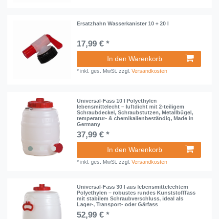
Ersatzhahn Wasserkanister 10 + 20 l
17,99 € *
In den Warenkorb
*
inkl. ges. MwSt.
zzgl.
Versandkosten
Universal-Fass 10 l Polyethylen
lebensmittelecht – luftdicht mit 2-teiligem
Schraubdeckel, Schraubstutzen, Metallbügel,
temperatur- & chemikalienbeständig, Made in
Germany
37,99 € *
In den Warenkorb
*
inkl. ges. MwSt.
zzgl.
Versandkosten
Universal-Fass 30 l aus lebensmittelechtem
Polyethylen – robustes rundes Kunststofffass
mit stabilem Schraubverschluss, ideal als
Lager-, Transport- oder Gärfass
52,99 € *