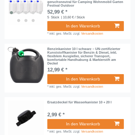
geruchsneutral für Camping Wohnmobil Garten
Festival Outdoor
52,99 € *
5
Stück
| 10,60 € / Stück
In den Warenkorb
*
inkl. ges. MwSt.
zzgl.
Versandkosten
Benzinkanister 10 l schwarz – UN-zertifizierter
Kunststoffkanister für Benzin & Diesel, inkl.
flexiblem Ausgießer, sicherer Transport,
komfortable Handhabung & Markierstift am
Deckel
12,99 € *
In den Warenkorb
*
inkl. ges. MwSt.
zzgl.
Versandkosten
Ersatzdeckel für Wasserkanister 10 + 20 l
2,99 € *
In den Warenkorb
*
inkl. ges. MwSt.
zzgl.
Versandkosten