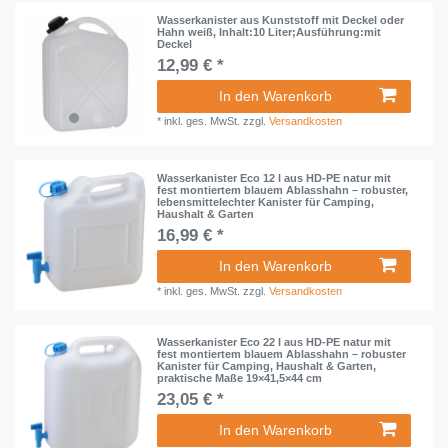
Wasserkanister aus Kunststoff mit Deckel oder
Hahn weiß, Inhalt:10 Liter;Ausführung:mit
Deckel
12,99 € *
In den Warenkorb
*
inkl. ges. MwSt.
zzgl.
Versandkosten
Wasserkanister Eco 12 l aus HD-PE natur mit
fest montiertem blauem Ablasshahn – robuster,
lebensmittelechter Kanister für Camping,
Haushalt & Garten
16,99 € *
In den Warenkorb
*
inkl. ges. MwSt.
zzgl.
Versandkosten
Wasserkanister Eco 22 l aus HD-PE natur mit
fest montiertem blauem Ablasshahn – robuster
Kanister für Camping, Haushalt & Garten,
praktische Maße 19×41,5×44 cm
23,05 € *
In den Warenkorb