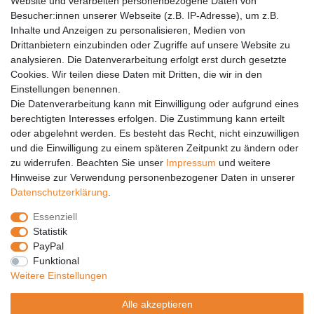
Website und verarbeiten personenbezogene Daten von
Barrierefreiheit
Besucher:innen unserer Webseite (z.B. IP-Adresse), um z.B.
Inhalte und Anzeigen zu personalisieren, Medien von
Anleitungen
Drittanbietern einzubinden oder Zugriffe auf unsere Website zu
analysieren. Die Datenverarbeitung erfolgt erst durch gesetzte
Vertrag widerrufen
Cookies. Wir teilen diese Daten mit Dritten, die wir in den
PARTNER
Einstellungen benennen.
Die Datenverarbeitung kann mit Einwilligung oder aufgrund eines
DHL
berechtigten Interesses erfolgen. Die Zustimmung kann erteilt
oder abgelehnt werden. Es besteht das Recht, nicht einzuwilligen
GLS
und die Einwilligung zu einem späteren Zeitpunkt zu ändern oder
DB Schenker
zu widerrufen. Beachten Sie unser
Impressum
und weitere
PaketPLUS
Hinweise zur Verwendung personenbezogener Daten in unserer
Daten­schutz­erklärung
.
SPONSORING
Essenziell
Malchower SV 90
Statistik
Malchower Wölfe
PayPal
Funktional
ZERTIFIKATE
Weitere Einstellungen
Händlerbund
Alle akzeptieren
Trusted Shops