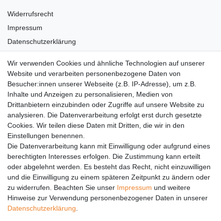
Widerrufsrecht
Impressum
Datenschutzerklärung
AGB
Wir verwenden Cookies und ähnliche Technologien auf unserer
Versandkosten
Website und verarbeiten personenbezogene Daten von
Barrierefreiheit
Besucher:innen unserer Webseite (z.B. IP-Adresse), um z.B.
Inhalte und Anzeigen zu personalisieren, Medien von
Anleitungen
Drittanbietern einzubinden oder Zugriffe auf unsere Website zu
analysieren. Die Datenverarbeitung erfolgt erst durch gesetzte
Vertrag widerrufen
Cookies. Wir teilen diese Daten mit Dritten, die wir in den
PARTNER
Einstellungen benennen.
Die Datenverarbeitung kann mit Einwilligung oder aufgrund eines
DHL
berechtigten Interesses erfolgen. Die Zustimmung kann erteilt
oder abgelehnt werden. Es besteht das Recht, nicht einzuwilligen
GLS
und die Einwilligung zu einem späteren Zeitpunkt zu ändern oder
DB Schenker
zu widerrufen. Beachten Sie unser
Impressum
und weitere
PaketPLUS
Hinweise zur Verwendung personenbezogener Daten in unserer
Daten­schutz­erklärung
.
SPONSORING