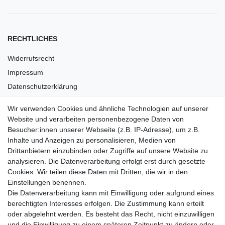
RECHTLICHES
Widerrufsrecht
Impressum
Datenschutzerklärung
AGB
Wir verwenden Cookies und ähnliche Technologien auf unserer
Versandkosten
Website und verarbeiten personenbezogene Daten von
Barrierefreiheit
Besucher:innen unserer Webseite (z.B. IP-Adresse), um z.B.
Inhalte und Anzeigen zu personalisieren, Medien von
Anleitungen
Drittanbietern einzubinden oder Zugriffe auf unsere Website zu
analysieren. Die Datenverarbeitung erfolgt erst durch gesetzte
Vertrag widerrufen
Cookies. Wir teilen diese Daten mit Dritten, die wir in den
PARTNER
Einstellungen benennen.
Die Datenverarbeitung kann mit Einwilligung oder aufgrund eines
DHL
berechtigten Interesses erfolgen. Die Zustimmung kann erteilt
oder abgelehnt werden. Es besteht das Recht, nicht einzuwilligen
GLS
und die Einwilligung zu einem späteren Zeitpunkt zu ändern oder