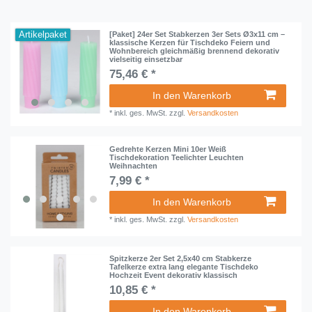
Artikelpaket
[Paket] 24er Set Stabkerzen 3er Sets Ø3x11 cm –
klassische Kerzen für Tischdeko Feiern und
Wohnbereich gleichmäßig brennend dekorativ
vielseitig einsetzbar
75,46 € *
In den Warenkorb
*
inkl. ges. MwSt.
zzgl.
Versandkosten
Gedrehte Kerzen Mini 10er Weiß
Tischdekoration Teelichter Leuchten
Weihnachten
7,99 € *
In den Warenkorb
*
inkl. ges. MwSt.
zzgl.
Versandkosten
Spitzkerze 2er Set 2,5x40 cm Stabkerze
Tafelkerze extra lang elegante Tischdeko
Hochzeit Event dekorativ klassisch
10,85 € *
In den Warenkorb