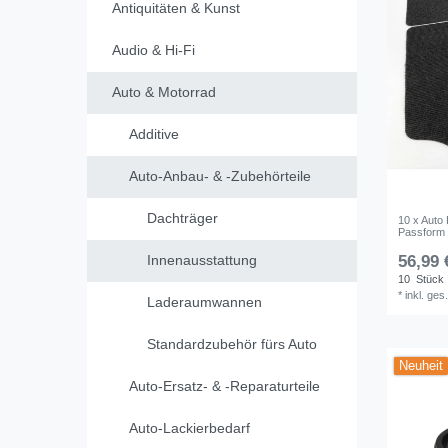
Antiquitäten & Kunst
Audio & Hi-Fi
Auto & Motorrad
Additive
Auto-Anbau- & -Zubehörteile
Dachträger
10 x Auto
Passform 
Innenausstattung
56,99 
10
Stück
*
inkl. ges
Laderaumwannen
Standardzubehör fürs Auto
Neuheit
Auto-Ersatz- & -Reparaturteile
Auto-Lackierbedarf