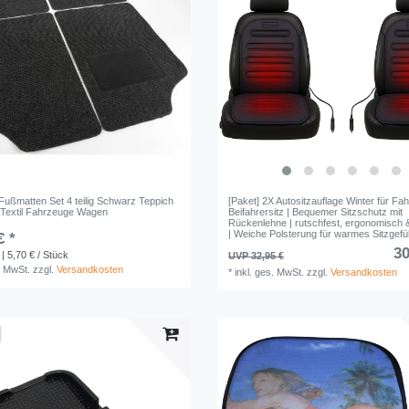
 Fußmatten Set 4 teilig Schwarz Teppich
[Paket] 2X Autositzauflage Winter für Fah
Textil Fahrzeuge Wagen
Beifahrersitz | Bequemer Sitzschutz mit
Rückenlehne | rutschfest, ergonomisch &
| Weiche Polsterung für warmes Sitzgefü
€ *
30
| 5,70 € / Stück
UVP 32,95 €
. MwSt.
zzgl.
Versandkosten
*
inkl. ges. MwSt.
zzgl.
Versandkosten