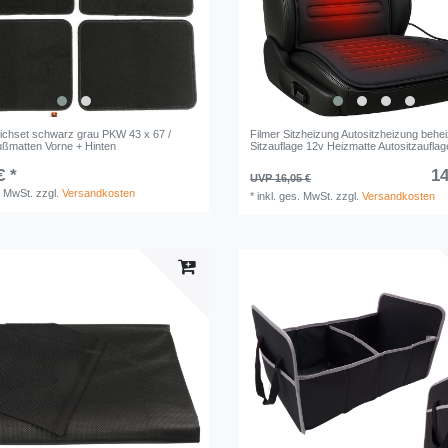
ichset schwarz grau PKW 43 x 67 /
Filmer Sitzheizung Autositzheizung behe
ßmatten Vorne + Hinten
Sitzauflage 12v Heizmatte Autositzauflag
€ *
14
UVP 16,05 €
. MwSt.
zzgl.
Versandkosten
*
inkl. ges. MwSt.
zzgl.
Versandkosten