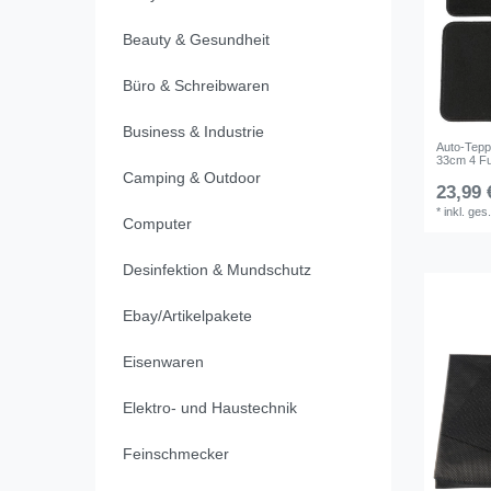
Beauty & Gesundheit
Büro & Schreibwaren
Business & Industrie
Auto-Tepp
33cm 4 Fu
Camping & Outdoor
23,99 
*
inkl. ges
Computer
Desinfektion & Mundschutz
Ebay/Artikelpakete
Eisenwaren
Elektro- und Haustechnik
Feinschmecker