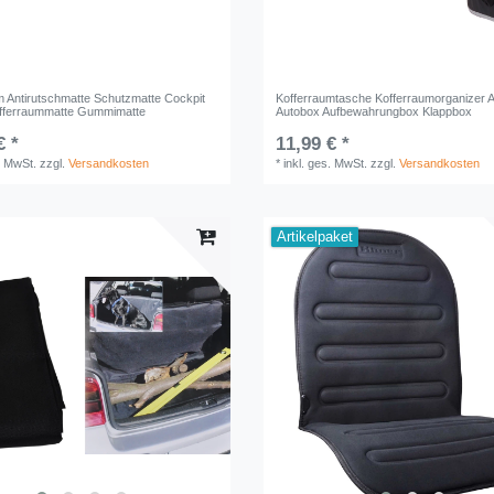
m Antirutschmatte Schutzmatte Cockpit
Kofferraumtasche Kofferraumorganizer 
fferraummatte Gummimatte
Autobox Aufbewahrungbox Klappbox
€ *
11,99 € *
. MwSt.
zzgl.
Versandkosten
*
inkl. ges. MwSt.
zzgl.
Versandkosten
Artikelpaket