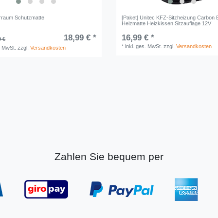
rraum Schutzmatte
[Paket] Unitec KFZ-Sitzheizung Carbon 
Heizmatte Heizkissen Sitzauflage 12V
18,99 € *
16,99 € *
9 €
*
inkl. ges. MwSt.
zzgl.
Versandkosten
. MwSt.
zzgl.
Versandkosten
Zahlen Sie bequem per