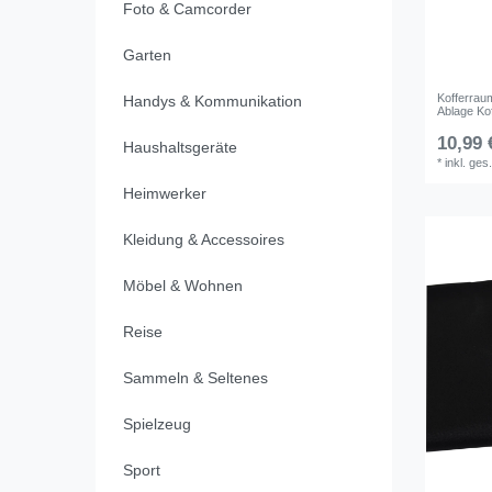
Foto & Camcorder
Garten
Kofferrau
Handys & Kommunikation
Ablage Ko
10,99 
Haushaltsgeräte
*
inkl. ges
Heimwerker
Kleidung & Accessoires
Möbel & Wohnen
Reise
Sammeln & Seltenes
Spielzeug
Sport