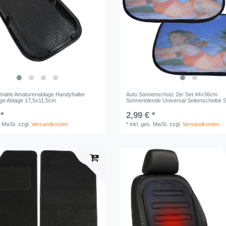
hmatte Amaturenablage Handyhalter
Auto Sonnenschutz 2er Set 44×36cm
lage Ablage 17,5x11,5cm
Sonnenblende Universal Seitenscheibe 
 *
2,99 € *
. MwSt.
zzgl.
Versandkosten
*
inkl. ges. MwSt.
zzgl.
Versandkosten