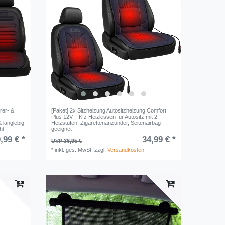
rer- &
[Paket] 2x Sitzheizung Autositzheizung Comfort
Plus 12V – Kfz Heizkissen für Autositz mit 2
 langlebig
Heizstufen, Zigarettenanzünder, Seitenairbag-
hl
geeignet
,99 € *
34,99 € *
UVP 36,95 €
*
inkl. ges. MwSt.
zzgl.
Versandkosten