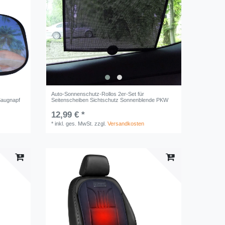
Auto-Sonnenschutz-Rollos 2er-Set für
Saugnapf
Seitenscheiben Sichtschutz Sonnenblende PKW
12,99 € *
*
inkl. ges. MwSt.
zzgl.
Versandkosten