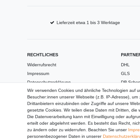
Lieferzeit etwa 1 bis 3 Werktage
RECHTLICHES
PARTNE
Widerrufsrecht
DHL
Impressum
GLS
Datenschutzerklärung
DB Schen
Wir verwenden Cookies und ähnliche Technologien auf 
AGB
PaketPL
Besucher:innen unserer Webseite (z.B. IP-Adresse), um z
Versandkosten
Drittanbietern einzubinden oder Zugriffe auf unsere Webs
Barrierefreiheit
gesetzte Cookies. Wir teilen diese Daten mit Dritten, die
Die Datenverarbeitung kann mit Einwilligung oder aufgru
Anleitungen
erteilt oder abgelehnt werden. Es besteht das Recht, nich
Vertrag widerrufen
zu ändern oder zu widerrufen. Beachten Sie unser
Impr
personenbezogener Daten in unserer
Daten­schutz­erklä