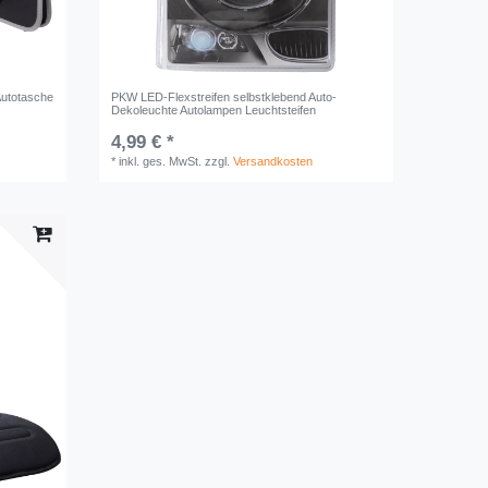
Autotasche
PKW LED-Flexstreifen selbstklebend Auto-
Dekoleuchte Autolampen Leuchtsteifen
4,99 € *
*
inkl. ges. MwSt.
zzgl.
Versandkosten