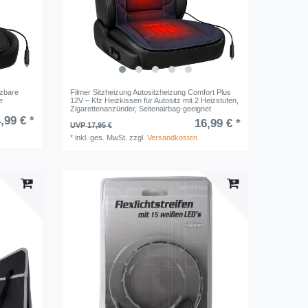
izbare
Filmer Sitzheizung Autositzheizung Comfort Plus
e
12V – Kfz Heizkissen für Autositz mit 2 Heizstufen,
Zigarettenanzünder, Seitenairbag-geeignet
,99 € *
16,99 € *
UVP 17,95 €
*
inkl. ges. MwSt.
zzgl.
Versandkosten