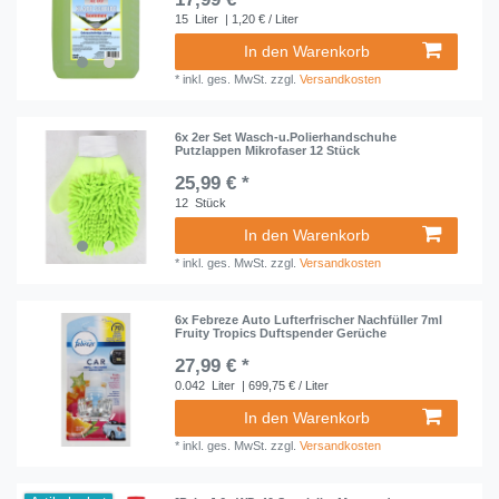
15
Liter
| 1,20 € / Liter
In den Warenkorb
*
inkl. ges. MwSt.
zzgl.
Versandkosten
6x 2er Set Wasch-u.Polierhandschuhe
Putzlappen Mikrofaser 12 Stück
25,99 € *
12
Stück
In den Warenkorb
*
inkl. ges. MwSt.
zzgl.
Versandkosten
6x Febreze Auto Lufterfrischer Nachfüller 7ml
Fruity Tropics Duftspender Gerüche
27,99 € *
0.042
Liter
| 699,75 € / Liter
In den Warenkorb
*
inkl. ges. MwSt.
zzgl.
Versandkosten