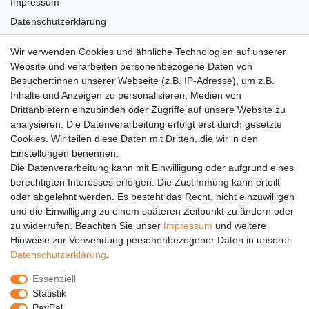
Impressum
Datenschutzerklärung
AGB
Wir verwenden Cookies und ähnliche Technologien auf unserer
Versandkosten
Website und verarbeiten personenbezogene Daten von
Barrierefreiheit
Besucher:innen unserer Webseite (z.B. IP-Adresse), um z.B.
Inhalte und Anzeigen zu personalisieren, Medien von
Anleitungen
Drittanbietern einzubinden oder Zugriffe auf unsere Website zu
analysieren. Die Datenverarbeitung erfolgt erst durch gesetzte
Vertrag widerrufen
Cookies. Wir teilen diese Daten mit Dritten, die wir in den
Einstellungen benennen.
PARTNER
Die Datenverarbeitung kann mit Einwilligung oder aufgrund eines
DHL
berechtigten Interesses erfolgen. Die Zustimmung kann erteilt
oder abgelehnt werden. Es besteht das Recht, nicht einzuwilligen
GLS
und die Einwilligung zu einem späteren Zeitpunkt zu ändern oder
DB Schenker
zu widerrufen. Beachten Sie unser
Impressum
und weitere
PaketPLUS
Hinweise zur Verwendung personenbezogener Daten in unserer
Daten­schutz­erklärung
.
SPONSORING
Essenziell
Malchower SV 90
Statistik
Malchower Wölfe
PayPal