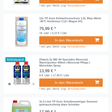
*
inkl. ges. MwSt.
zzgl.
Versandkosten
12x TP Auto Kühlerfrostschutz 1,5L Blau Mittel
-40°C Antifreeze C12+ Wagen Kfz
75,99 € *
18
Liter
| 4,22 € / Liter
In den Warenkorb
*
inkl. ges. MwSt.
zzgl.
Versandkosten
Artikelpaket
[Paket] 2x WD-40 Specialist Motorrad
Wachspolitur 400ml | Motorrad Pflege |
Motorbike Spray
13,99 € *
0.8
Liter
| 17,49 € / Liter
In den Warenkorb
*
inkl. ges. MwSt.
zzgl.
Versandkosten
3x 5 Liter TP Auto Scheibenreiniger Sommer
gebrauchsfertig klare Schreibe
17,99 € *