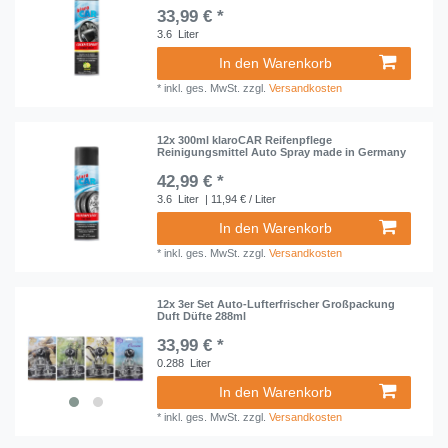
33,99 € *
3.6
Liter
In den Warenkorb
*
inkl. ges. MwSt.
zzgl.
Versandkosten
12x 300ml klaroCAR Reifenpflege
Reinigungsmittel Auto Spray made in Germany
42,99 € *
3.6
Liter
| 11,94 € / Liter
In den Warenkorb
*
inkl. ges. MwSt.
zzgl.
Versandkosten
12x 3er Set Auto-Lufterfrischer Großpackung
Duft Düfte 288ml
33,99 € *
0.288
Liter
In den Warenkorb
*
inkl. ges. MwSt.
zzgl.
Versandkosten