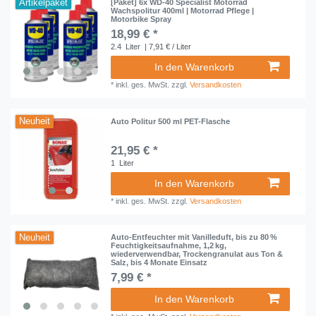
Artikelpaket
[Paket] 6x WD-40 Specialist Motorrad
Wachspolitur 400ml | Motorrad Pflege |
Motorbike Spray
18,99 € *
2.4
Liter
| 7,91 € / Liter
In den Warenkorb
*
inkl. ges. MwSt.
zzgl.
Versandkosten
Neuheit
Auto Politur 500 ml PET-Flasche
21,95 € *
1
Liter
In den Warenkorb
*
inkl. ges. MwSt.
zzgl.
Versandkosten
Neuheit
Auto-Entfeuchter mit Vanilleduft, bis zu 80 %
Feuchtigkeitsaufnahme, 1,2 kg,
wiederverwendbar, Trockengranulat aus Ton &
Salz, bis 4 Monate Einsatz
7,99 € *
In den Warenkorb