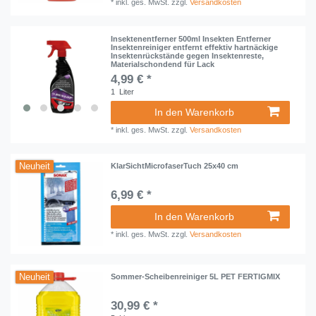
*
inkl. ges. MwSt.
zzgl.
Versandkosten
Insektenentferner 500ml Insekten Entferner
Insektenreiniger entfernt effektiv hartnäckige
Insektenrückstände gegen Insektenreste,
Materialschondend für Lack
4,99 € *
1
Liter
In den Warenkorb
*
inkl. ges. MwSt.
zzgl.
Versandkosten
Neuheit
KlarSichtMicrofaserTuch 25x40 cm
6,99 € *
In den Warenkorb
*
inkl. ges. MwSt.
zzgl.
Versandkosten
Neuheit
Sommer-Scheibenreiniger 5L PET FERTIGMIX
30,99 € *