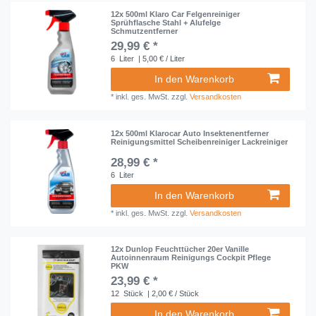
12x 500ml Klaro Car Felgenreiniger
Sprühflasche Stahl + Alufelge
Schmutzentferner
29,99 € *
6
Liter
| 5,00 € / Liter
In den Warenkorb
*
inkl. ges. MwSt.
zzgl.
Versandkosten
12x 500ml Klarocar Auto Insektenentferner
Reinigungsmittel Scheibenreiniger Lackreiniger
28,99 € *
6
Liter
In den Warenkorb
*
inkl. ges. MwSt.
zzgl.
Versandkosten
12x Dunlop Feuchttücher 20er Vanille
Autoinnenraum Reinigungs Cockpit Pflege
PKW
23,99 € *
12
Stück
| 2,00 € / Stück
In den Warenkorb