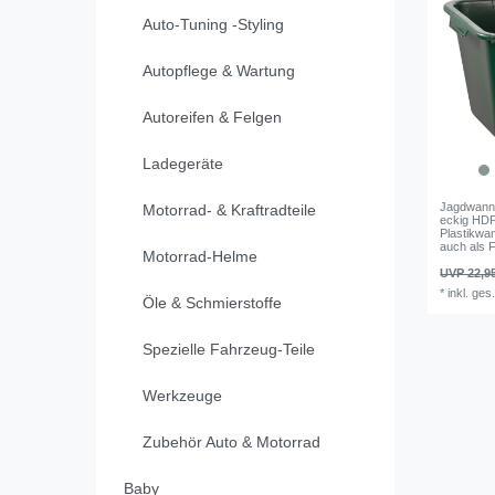
Auto-Tuning -Styling
Autopflege & Wartung
Autoreifen & Felgen
Ladegeräte
Jagdwanne
Motorrad- & Kraftradteile
eckig HDP
Plastikwan
auch als 
Motorrad-Helme
UVP 22,9
*
inkl. ges
Öle & Schmierstoffe
Spezielle Fahrzeug-Teile
Werkzeuge
Zubehör Auto & Motorrad
Baby