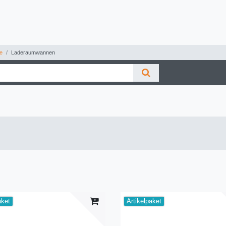
e
Laderaumwannen
aket
Artikelpaket