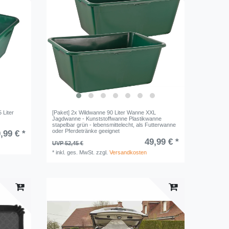
 Liter
[Paket] 2x Wildwanne 90 Liter Wanne XXL
Jagdwanne - Kunststoffwanne Plastikwanne
stapelbar grün - lebensmittelecht, als Futterwanne
oder Pferdetränke geeignet
,99 € *
49,99 € *
UVP 52,45 €
*
inkl. ges. MwSt.
zzgl.
Versandkosten