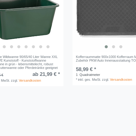
 Wildwanne 90/65/40 Liter Wanne XXL
Kofferraummatte 900x1000 Kofferraum M
E Kunststoff - Kunststoffwanne
Zubehör PKW Auto Innenausstattung T
ne in grün - lebensmittelecht, robust
Futterwanne oder Pferdetränke geeignet
58,99 € *
ab 21,99 € *
1
Quadratmeter
5 €
*
inkl. ges. MwSt.
zzgl.
Versandkosten
. MwSt.
zzgl.
Versandkosten