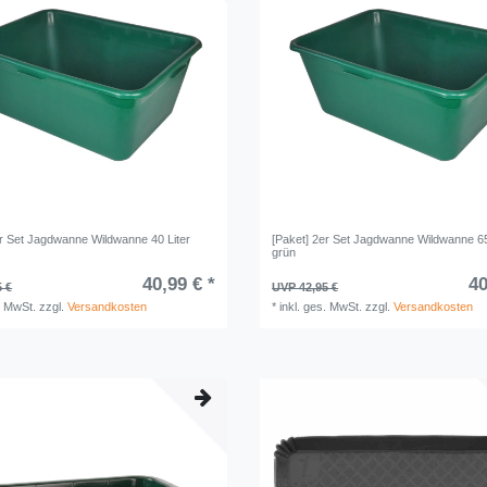
er Set Jagdwanne Wildwanne 40 Liter
[Paket] 2er Set Jagdwanne Wildwanne 65
grün
40,99 € *
40
5 €
UVP 42,95 €
. MwSt.
zzgl.
Versandkosten
*
inkl. ges. MwSt.
zzgl.
Versandkosten