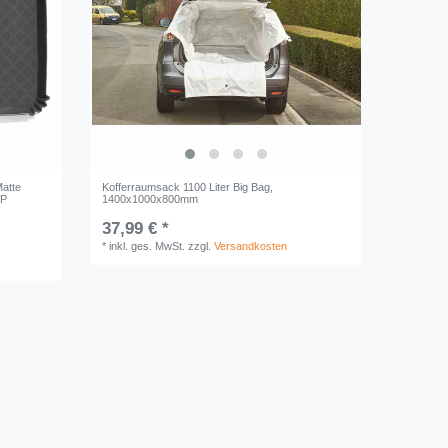
atte
Kofferraumsack 1100 Liter Big Bag,
OP
1400x1000x800mm
37,99 € *
*
inkl. ges. MwSt.
zzgl.
Versandkosten