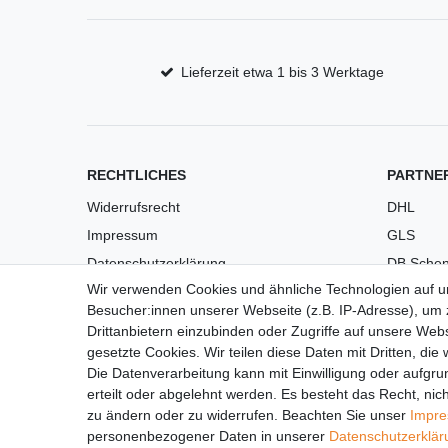
Lieferzeit etwa 1 bis 3 Werktage
RECHTLICHES
PARTNE
Widerrufsrecht
DHL
Impressum
GLS
Datenschutzerklärung
DB Schen
Wir verwenden Cookies und ähnliche Technologien auf 
AGB
PaketPL
Besucher:innen unserer Webseite (z.B. IP-Adresse), um z
Versandkosten
Drittanbietern einzubinden oder Zugriffe auf unsere Webs
Barrierefreiheit
gesetzte Cookies. Wir teilen diese Daten mit Dritten, die
Die Datenverarbeitung kann mit Einwilligung oder aufgru
Anleitungen
erteilt oder abgelehnt werden. Es besteht das Recht, nich
Vertrag widerrufen
zu ändern oder zu widerrufen. Beachten Sie unser
Impr
personenbezogener Daten in unserer
Daten­schutz­erklä