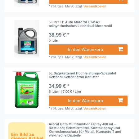
*
inkl. ges. MwSt.
zzgl.
Versandkosten
5 Liter TP Auto Motoröl 10W-40
teilsynthetisches Leichtlauf-Motorenöl
38,99 € *
5
Liter
In den Warenkorb
*
inkl. ges. MwSt.
zzgl.
Versandkosten
5L Sägekettenöl Hochleistungs-Spezialöl
Kettenöl Kettenhaftöl Kanister
34,99 € *
5
Liter
| 7,00 € / Liter
In den Warenkorb
*
inkl. ges. MwSt.
zzgl.
Versandkosten
Arecal Ultra Multifunktionsspray 400 ml –
Rostlöser, Schmiermittel, Kontaktspray und
Korrosionsschutz für Metall, Kunststoff und
elektrische Bauteile