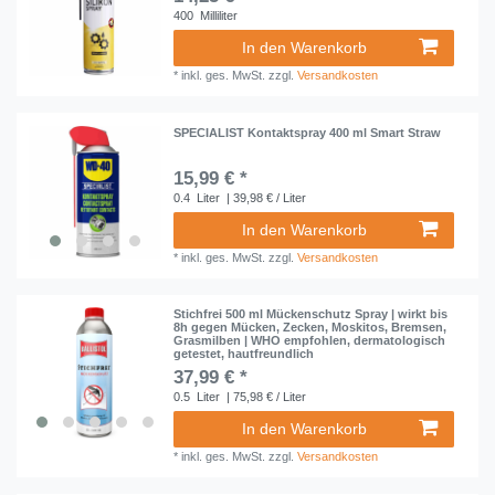
400
Milliliter
In den Warenkorb
*
inkl. ges. MwSt.
zzgl.
Versandkosten
SPECIALIST Kontaktspray 400 ml Smart Straw
15,99 € *
0.4
Liter
| 39,98 € / Liter
In den Warenkorb
*
inkl. ges. MwSt.
zzgl.
Versandkosten
Stichfrei 500 ml Mückenschutz Spray | wirkt bis
8h gegen Mücken, Zecken, Moskitos, Bremsen,
Grasmilben | WHO empfohlen, dermatologisch
getestet, hautfreundlich
37,99 € *
0.5
Liter
| 75,98 € / Liter
In den Warenkorb
*
inkl. ges. MwSt.
zzgl.
Versandkosten