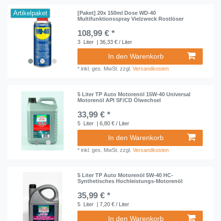
Artikelpaket
[Paket] 20x 150ml Dose WD-40
Multifunktionsspray Vielzweck Rostlöser
108,99 € *
3
Liter
| 36,33 € / Liter
In den Warenkorb
*
inkl. ges. MwSt.
zzgl.
Versandkosten
5 Liter TP Auto Motorenöl 15W-40 Universal
Motorenöl API SF/CD Ölwechsel
33,99 € *
5
Liter
| 6,80 € / Liter
In den Warenkorb
*
inkl. ges. MwSt.
zzgl.
Versandkosten
5 Liter TP Auto Motorenöl 5W-40 HC-
Synthetisches Hochleistungs-Motorenöl
35,99 € *
5
Liter
| 7,20 € / Liter
In den Warenkorb