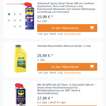
Vielzweck-Spray Smart Straw 400 ml | entfernt
Quietschen, Rost und Schmutz | löst
festsitzende Mechanik und schützt Werkzeuge
zuverlässig vor Korrosion
15,99 € *
0.4
Liter
In den Warenkorb
*
inkl. ges. MwSt.
zzgl.
Versandkosten
Viertakt-Rasenmäher-Motoröl Inhalt: 1 Liter
25,99 € *
1
Liter
In den Warenkorb
*
inkl. ges. MwSt.
zzgl.
Versandkosten
WD-40 SPECIALIST Bohr- & Schneidöl 400 ml –
Smart Straw Hochleistungsöl für
Metallbearbeitung mit 360° Ventil &
Verschleißschutz
17,99 € *
0.4
Liter
| 44,97 € / Liter