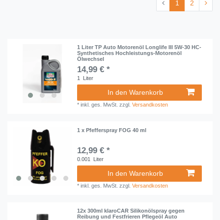
1
2
1 Liter TP Auto Motorenöl Longlife III 5W-30 HC-
Synthetisches Hochleistungs-Motorenöl
Ölwechsel
14,99 € *
1
Liter
In den Warenkorb
*
inkl. ges. MwSt.
zzgl.
Versandkosten
1 x Pfefferspray FOG 40 ml
12,99 € *
0.001
Liter
In den Warenkorb
*
inkl. ges. MwSt.
zzgl.
Versandkosten
12x 300ml klaroCAR Silikonölspray gegen
Reibung und Festfrieren Pflegeöl Auto