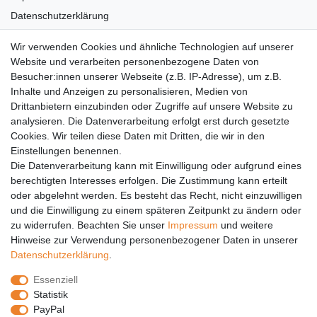
Datenschutzerklärung
AGB
Wir verwenden Cookies und ähnliche Technologien auf unserer
Versandkosten
Website und verarbeiten personenbezogene Daten von
Barrierefreiheit
Besucher:innen unserer Webseite (z.B. IP-Adresse), um z.B.
Inhalte und Anzeigen zu personalisieren, Medien von
Anleitungen
Drittanbietern einzubinden oder Zugriffe auf unsere Website zu
analysieren. Die Datenverarbeitung erfolgt erst durch gesetzte
Vertrag widerrufen
Cookies. Wir teilen diese Daten mit Dritten, die wir in den
PARTNER
Einstellungen benennen.
Die Datenverarbeitung kann mit Einwilligung oder aufgrund eines
DHL
berechtigten Interesses erfolgen. Die Zustimmung kann erteilt
oder abgelehnt werden. Es besteht das Recht, nicht einzuwilligen
GLS
und die Einwilligung zu einem späteren Zeitpunkt zu ändern oder
DB Schenker
zu widerrufen. Beachten Sie unser
Impressum
und weitere
PaketPLUS
Hinweise zur Verwendung personenbezogener Daten in unserer
Daten­schutz­erklärung
.
SPONSORING
Essenziell
Malchower SV 90
Statistik
Malchower Wölfe
PayPal