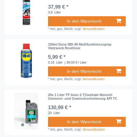
37,99 € *
3.6
Liter
In den Warenkorb
*
inkl. ges. MwSt.
zzgl.
Versandkosten
150ml Dose WD-40 Multifunktionsspray
Vielzweck Rostlöser
5,99 € *
0.15
Liter
| 39,93 € / Liter
In den Warenkorb
*
inkl. ges. MwSt.
zzgl.
Versandkosten
20x 1 Liter TP Auto 2-TZweitakt-Motoröl
Getrennt- und Gemischschmierung API TC
130,99 € *
20
Liter
In den Warenkorb
*
inkl. ges. MwSt.
zzgl.
Versandkosten