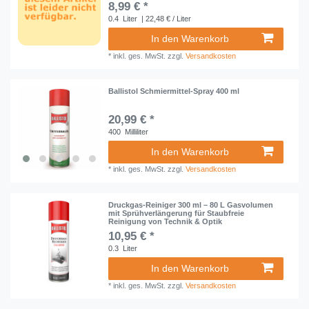
8,99 € *
0.4
Liter
| 22,48 € / Liter
In den Warenkorb
*
inkl. ges. MwSt.
zzgl.
Versandkosten
Ballistol Schmiermittel-Spray 400 ml
20,99 € *
400
Milliliter
In den Warenkorb
*
inkl. ges. MwSt.
zzgl.
Versandkosten
Druckgas-Reiniger 300 ml – 80 L Gasvolumen
mit Sprühverlängerung für Staubfreie
Reinigung von Technik & Optik
10,95 € *
0.3
Liter
In den Warenkorb
*
inkl. ges. MwSt.
zzgl.
Versandkosten