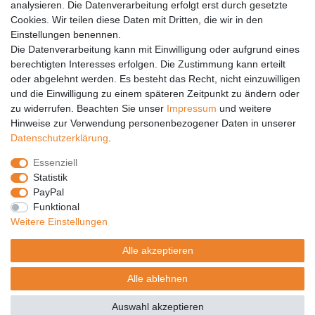
analysieren. Die Datenverarbeitung erfolgt erst durch gesetzte
Vertrag widerrufen
Cookies. Wir teilen diese Daten mit Dritten, die wir in den
PARTNER
Einstellungen benennen.
Die Datenverarbeitung kann mit Einwilligung oder aufgrund eines
DHL
berechtigten Interesses erfolgen. Die Zustimmung kann erteilt
oder abgelehnt werden. Es besteht das Recht, nicht einzuwilligen
GLS
und die Einwilligung zu einem späteren Zeitpunkt zu ändern oder
DB Schenker
zu widerrufen. Beachten Sie unser
Impressum
und weitere
PaketPLUS
Hinweise zur Verwendung personenbezogener Daten in unserer
Daten­schutz­erklärung
.
SPONSORING
Essenziell
Malchower SV 90
Statistik
Malchower Wölfe
PayPal
Funktional
ZERTIFIKATE
Weitere Einstellungen
Händlerbund
Alle akzeptieren
Trusted Shops
Alle ablehnen
© Copyright 2026 | Alle Rechte vorbehalten.
Auswahl akzeptieren