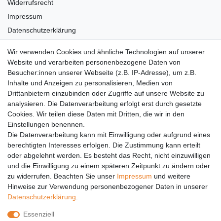
Widerrufsrecht
Impressum
Datenschutzerklärung
AGB
Wir verwenden Cookies und ähnliche Technologien auf unserer
Versandkosten
Website und verarbeiten personenbezogene Daten von
Barrierefreiheit
Besucher:innen unserer Webseite (z.B. IP-Adresse), um z.B.
Inhalte und Anzeigen zu personalisieren, Medien von
Anleitungen
Drittanbietern einzubinden oder Zugriffe auf unsere Website zu
analysieren. Die Datenverarbeitung erfolgt erst durch gesetzte
Vertrag widerrufen
Cookies. Wir teilen diese Daten mit Dritten, die wir in den
Einstellungen benennen.
PARTNER
Die Datenverarbeitung kann mit Einwilligung oder aufgrund eines
DHL
berechtigten Interesses erfolgen. Die Zustimmung kann erteilt
oder abgelehnt werden. Es besteht das Recht, nicht einzuwilligen
GLS
und die Einwilligung zu einem späteren Zeitpunkt zu ändern oder
DB Schenker
zu widerrufen. Beachten Sie unser
Impressum
und weitere
PaketPLUS
Hinweise zur Verwendung personenbezogener Daten in unserer
Daten­schutz­erklärung
.
SPONSORING
Essenziell
Malchower SV 90