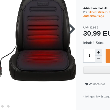
Artikelpaket Inhalt:
2 x
Filmer Sitzheizu
Autositzauflage
UVP 32,95 €
30,99 
Inhalt
1
Stück
Wunschliste
* inkl. ges. MwSt. zzgl.