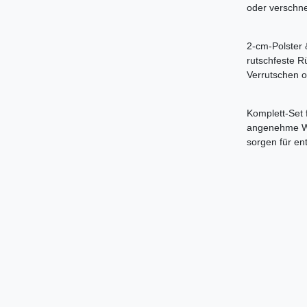
oder verschne
2‑cm‑Polster 
rutschfeste R
Verrutschen o
Komplett‑Set 
angenehme Wä
sorgen für en