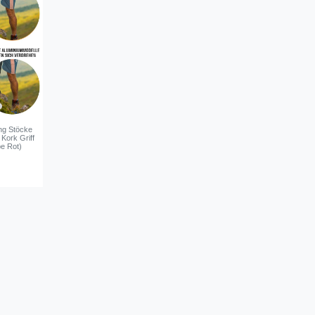
ng Stöcke
 Kork Griff
be Rot)