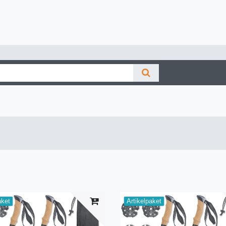
aket
Artikelpaket