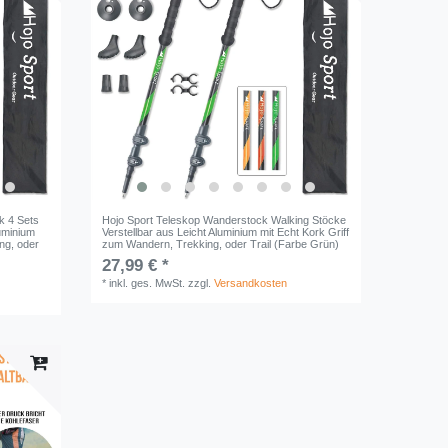
k 4 Sets
Hojo Sport Teleskop Wanderstock Walking Stöcke
luminium
Verstellbar aus Leicht Aluminium mit Echt Kork Griff
ng, oder
zum Wandern, Trekking, oder Trail (Farbe Grün)
27,99 € *
*
inkl. ges. MwSt.
zzgl.
Versandkosten