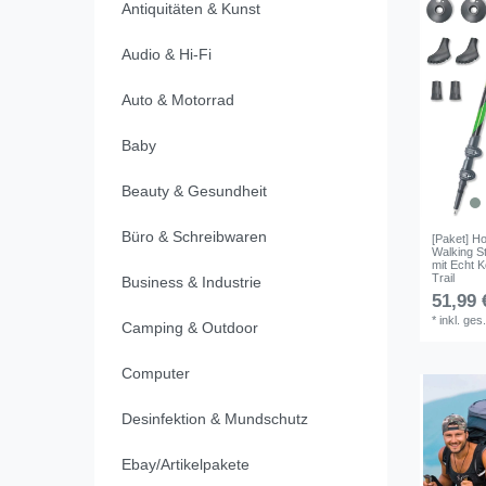
Antiquitäten & Kunst
Audio & Hi-Fi
Auto & Motorrad
Baby
Beauty & Gesundheit
Büro & Schreibwaren
[Paket] H
Walking St
mit Echt 
Trail
Business & Industrie
51,99 
*
inkl. ges
Camping & Outdoor
Computer
Desinfektion & Mundschutz
Ebay/Artikelpakete