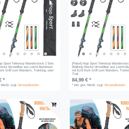
ojo Sport Teleskop Wanderstock 2 Sets
[Paket] Hojo Sport Teleskop Wanderstoc
öcke Verstellbar aus Leicht Aluminium
Walking Stöcke Verstellbar aus Leicht A
Kork Griff zum Wandern, Trekking, oder
mit Echt Kork Griff zum Wandern, Trekki
Trail
€ *
84,99 € *
. MwSt.
zzgl.
Versandkosten
*
inkl. ges. MwSt.
zzgl.
Versandkosten