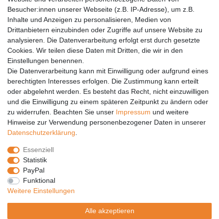
Barrierefreiheit
Besucher:innen unserer Webseite (z.B. IP-Adresse), um z.B.
Inhalte und Anzeigen zu personalisieren, Medien von
Anleitungen
Drittanbietern einzubinden oder Zugriffe auf unsere Website zu
analysieren. Die Datenverarbeitung erfolgt erst durch gesetzte
Vertrag widerrufen
Cookies. Wir teilen diese Daten mit Dritten, die wir in den
Einstellungen benennen.
PARTNER
Die Datenverarbeitung kann mit Einwilligung oder aufgrund eines
DHL
berechtigten Interesses erfolgen. Die Zustimmung kann erteilt
oder abgelehnt werden. Es besteht das Recht, nicht einzuwilligen
GLS
und die Einwilligung zu einem späteren Zeitpunkt zu ändern oder
DB Schenker
zu widerrufen. Beachten Sie unser
Impressum
und weitere
PaketPLUS
Hinweise zur Verwendung personenbezogener Daten in unserer
Daten­schutz­erklärung
.
SPONSORING
Essenziell
Malchower SV 90
Statistik
Malchower Wölfe
PayPal
Funktional
ZERTIFIKATE
Weitere Einstellungen
Händlerbund
Alle akzeptieren
Trusted Shops