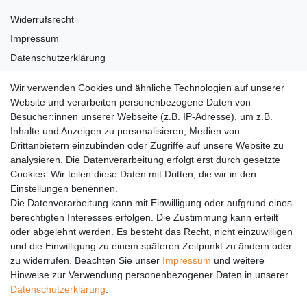
Widerrufsrecht
Impressum
Datenschutzerklärung
AGB
Wir verwenden Cookies und ähnliche Technologien auf unserer
Versandkosten
Website und verarbeiten personenbezogene Daten von
Barrierefreiheit
Besucher:innen unserer Webseite (z.B. IP-Adresse), um z.B.
Inhalte und Anzeigen zu personalisieren, Medien von
Anleitungen
Drittanbietern einzubinden oder Zugriffe auf unsere Website zu
analysieren. Die Datenverarbeitung erfolgt erst durch gesetzte
Vertrag widerrufen
Cookies. Wir teilen diese Daten mit Dritten, die wir in den
PARTNER
Einstellungen benennen.
Die Datenverarbeitung kann mit Einwilligung oder aufgrund eines
DHL
berechtigten Interesses erfolgen. Die Zustimmung kann erteilt
oder abgelehnt werden. Es besteht das Recht, nicht einzuwilligen
GLS
und die Einwilligung zu einem späteren Zeitpunkt zu ändern oder
DB Schenker
zu widerrufen. Beachten Sie unser
Impressum
und weitere
PaketPLUS
Hinweise zur Verwendung personenbezogener Daten in unserer
Daten­schutz­erklärung
.
SPONSORING