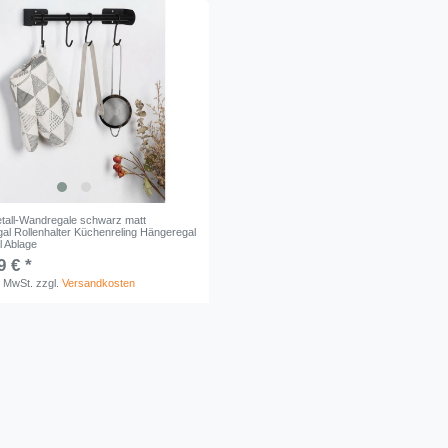
etall-Wandregale schwarz matt
al Rollenhalter Küchenreling Hängeregal
l Ablage
9 € *
. MwSt.
zzgl.
Versandkosten