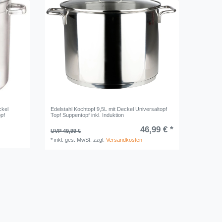
ckel
Edelstahl Kochtopf 9,5L mit Deckel Universaltopf
opf
Topf Suppentopf inkl. Induktion
46,99 € *
UVP 49,99 €
*
inkl. ges. MwSt.
zzgl.
Versandkosten