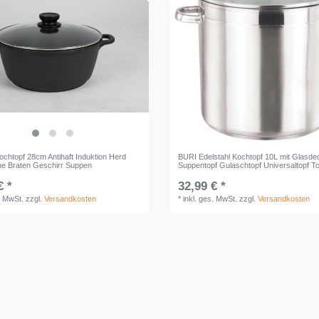
ochtopf 28cm Antihaft Induktion Herd
BURI Edelstahl Kochtopf 10L mit Glasde
e Braten Geschirr Suppen
Suppentopf Gulaschtopf Universaltopf T
€ *
32,99 € *
. MwSt.
zzgl.
Versandkosten
*
inkl. ges. MwSt.
zzgl.
Versandkosten