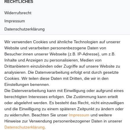
RECHTLICHES
Widerrufsrecht
Impressum
Datenschutzerklärung
AGB
Wir verwenden Cookies und ähnliche Technologien auf unserer
Versandkosten
Website und verarbeiten personenbezogene Daten von
Barrierefreiheit
Besucher:innen unserer Webseite (z.B. IP-Adresse), um z.B.
Inhalte und Anzeigen zu personalisieren, Medien von
Anleitungen
Drittanbietern einzubinden oder Zugriffe auf unsere Website zu
analysieren. Die Datenverarbeitung erfolgt erst durch gesetzte
Vertrag widerrufen
Cookies. Wir teilen diese Daten mit Dritten, die wir in den
Einstellungen benennen.
PARTNER
Die Datenverarbeitung kann mit Einwilligung oder aufgrund eines
DHL
berechtigten Interesses erfolgen. Die Zustimmung kann erteilt
oder abgelehnt werden. Es besteht das Recht, nicht einzuwilligen
GLS
und die Einwilligung zu einem späteren Zeitpunkt zu ändern oder
DB Schenker
zu widerrufen. Beachten Sie unser
Impressum
und weitere
PaketPLUS
Hinweise zur Verwendung personenbezogener Daten in unserer
Daten­schutz­erklärung
.
SPONSORING